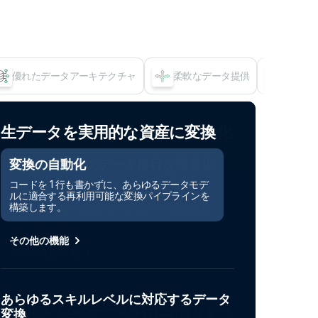
優れたデータアーキテクチャ
柔軟なデータ提供
多様な
リ
生データを実用的な資産に変換
変換の自動化
コードを 1 行も書かずに、あらゆるデータモデ
ルに適合する再利用可能な変換パイプラインを
構築します。
その他の機能
あらゆるスキルレベルに対応するデータ
変換