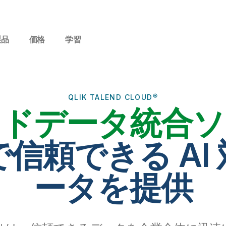
製品
価格
学習
QLIK TALEND CLOUD®
ウドデータ統合ソ
で信頼できる AI
ータを提供