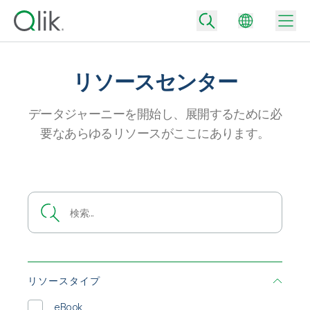
リソースセンター
Back
データジャーニーを開始し、展開するために必
Back
要なあらゆるリソースがここにあります。
Back
Qlik が選ばれる理由
Back
データ統合
データをビジネス成果へ
データ統合とデータ品質の価格
テクノロジーパートナーとの連携
イベント / Web セミナー
データ分析と AI
適切なデータ統合プランで、信頼できるデータを迅速に提供し、よりスマー
トな意思決定を促進します。
Back
Qlik のデータ統合とデータ分析の価値を最大化
Back
リソースライブラリ
すべての製品
データ分析の価格
Back
コミュニティ
リソースタイプ
カスタマーサポート
企業情報
適切なデータ分析プランで、より優れたインサイトを獲得し、ビジネス成果
コミュニティ
カスタマーポータル
採用情報
の達成をサポートします。
eBook