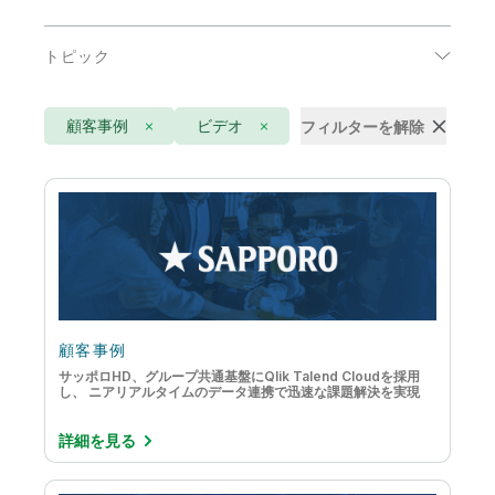
エネルギーおよび公共事業
トピック
コミュニケーション
AI
ハイテク
顧客事例
ビデオ
フィルターを解除
DataOps
公共部門
IoT アナリティクス
医療
アクティブインテリジェンス
小売
クラウドデータの移行
消費者製品
データウェアハウスの自動化
生命科学
データストリーミング
顧客事例
製造
サッポロHD、グループ共通基盤にQlik Talend Cloudを採用
データのモダナイゼーション
し、 ニアリアルタイムのデータ連携で迅速な課題解決を実現
輸送 / ロジスティクス
データの品質と統制
金融サービス
詳細を見る
データリテラシー