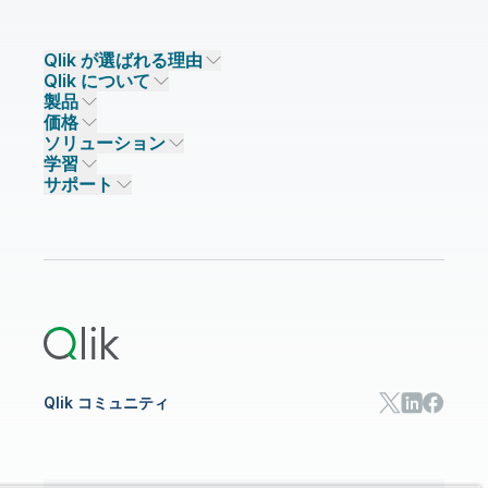
Qlik が選ばれる理由
Qlik について
Qlik が選ばれる理由
製品
信頼とセキュリティ
企業情報
価格
データ統合とデータ品質
信頼とプライバシー
採用情報
ソリューション
信頼と AI
ニュースルーム
データ統合
Qlik Talend
学習
ソリューションパートナー
主なテクノロジーパートナー
事業所 / 連絡先
データ分析
Qlik Talend Cloud
サポート
データソースとターゲット
AI / 機械学習
イベント
Talend Data Fabric
パートナー検索
コミュニティ
リソース
サポート
データ分析
オンライントレーニング
リソースライブラリ
Qlik Cloud Analytics
製品関連
Qlik Answers
Qlik Predict
Qlik Automate
Qlik コミュニティ