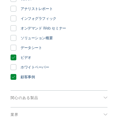
初期トレーニング
Qlik
ニュースルーム
製品関連
事業所 / 連絡先
アナリストレポート
Talend
インフォグラフィック
オンデマンド Web セミナー
ソリューション概要
データシート
ビデオ
ホワイトペーパー
顧客事例
関心のある製品
データ分析
業界
データ統合