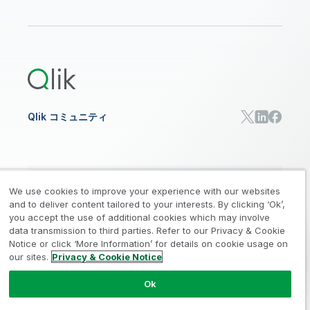
リソース
サポート
データ分析
オンライントレーニング
リソースライブラリ
Qlik Cloud Analytics
製品関連
Qlik Answers
Qlik Predict
Qlik Automate
Qlik コミュニティ
日本語
We use cookies to improve your experience with our websites
and to deliver content tailored to your interests. By clicking ‘Ok’,
you accept the use of additional cookies which may involve
data transmission to third parties. Refer to our Privacy & Cookie
法的規約
プライバシーとクッキー通知
商標
/
/
/
Notice or click ‘More Information’ for details on cookie usage on
our sites.
Privacy & Cookie Notice
Trust
利用規約
個人情報取り扱い申請
/
/
Ok
© 1993-2026 QlikTech International
AB, All Rights Reserved