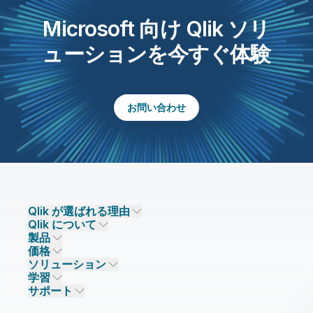
Microsoft 向け Qlik ソリ
ューションを今すぐ体験
お問い合わせ
Qlik が選ばれる理由
Qlik について
Qlik が選ばれる理由
製品
信頼とセキュリティ
企業情報
価格
データ統合とデータ品質
信頼とプライバシー
採用情報
ソリューション
信頼と AI
ニュースルーム
データ統合
Qlik Talend
学習
ソリューションパートナー
主なテクノロジーパートナー
事業所 / 連絡先
データ分析
Qlik Talend Cloud
サポート
データソースとターゲット
AI / 機械学習
イベント
Talend Data Fabric
パートナー検索
コミュニティ