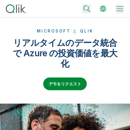
MICROSOFT と QLIK
リアルタイムのデータ統合
Back
で Azure の投資価値を最大
Back
化
Back
Qlik が選ばれる理由
Back
データ統合
データをビジネス成果へ
データ統合とデータ品質の価格
デモをリクエスト
テクノロジーパートナーとの連携
イベント / Web セミナー
データ分析と AI
適切なデータ統合プランで、信頼できるデータを迅速に提供し、よりスマー
トな意思決定を促進します。
Back
Qlik のデータ統合とデータ分析の価値を最大化
Back
リソースライブラリ
すべての製品
データ分析の価格
Back
コミュニティ
カスタマーサポート
企業情報
適切なデータ分析プランで、より優れたインサイトを獲得し、ビジネス成果
コミュニティ
カスタマーポータル
採用情報
の達成をサポートします。