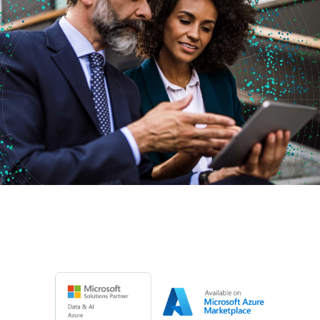
初期トレーニング
Qlik
ニュースルーム
製品関連
事業所 / 連絡先
Talend