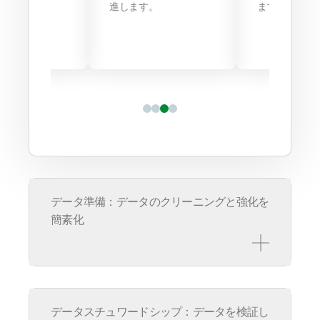
進します。
ます。
データ準備：データのクリーニングと強化を
簡素化
コラボレーシ
再利用可能なパイプ
搭載された
データスチュワードシップ：データを検証し