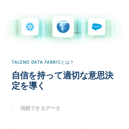
初期トレーニング
Qlik
ニュースルーム
製品関連
事業所 / 連絡先
Talend
TALEND DATA FABRICとは？
自信を持って適切な意思決
定を導く
信頼できるデータ