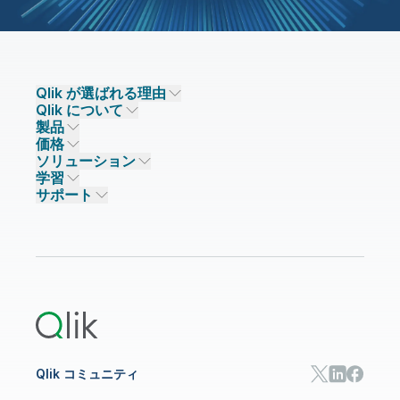
プライアンスのための
ードは、機械
統合を簡素
生産性を向上
明確な認証の証跡を提
L）主導型解決
ダッシュボー
供しながら、データの
ルテンプレー
ュワードシッ
承認を追跡します。
取り、一貫性
状況と問題の
API 開発、アプリケーシ
迅速かつ正確
グが表示され
ョン、データ統合、お
Qlik が選ばれる理由
ータマッピン
るのに活用し
チームはデー
よびデータクオリティ
Qlik について
ル、HL7 /
Qlik が選ばれる理由
性と責任を常
のための一元化された
製品
どの業界標準を使
信頼とセキュリティ
企業情報
きます。
プラットフォームを提
価格
データ統合とデータ品質
ON / AVRO /
信頼とプライバシー
採用情報
供します。
ソリューション
B2B の複雑な統
信頼と AI
ニュースルーム
データ統合
Qlik Talend
学習
ソリューションパートナー
化します。
主なテクノロジーパートナー
事業所 / 連絡先
データ分析
Qlik Talend Cloud
サポート
データソースとターゲット
AI / 機械学習
イベント
Talend Data Fabric
パートナー検索
コミュニティ
リソース
サポート
データ分析
オンライントレーニング
リソースライブラリ
Qlik Cloud Analytics
製品関連
Qlik Answers
Qlik Predict
Qlik Automate
Qlik コミュニティ