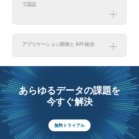
ライン
キュリティ
て認証
付きデータ検
認定トラッキング
データの可
アプリケーション開発と API 統合
カウンタビ
統合を簡素化
生産性を向上
コラボレー
再利用可能なパイ
搭載された
プライン
セキュリテ
あらゆるデータの課題を
をチーム間で
準備タスクを、信頼で
ロールベース
今すぐ解決
ことで、より
きるソースからのスケ
マスキングル
一貫したデー
ジュールに基づいて更
用し、機密デ
実現します。
新される再現可能なフ
護してコンプ
認定トラッキング
ローに変換します。
に対応します
付きデータ
データの可
無料トライアル
アカウンタ
監査ログとステータス
ィ
更新を使用して、コン