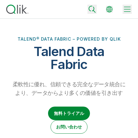
TALEND® DATA FABRIC – POWERED BY QLIK
Talend Data
Back
Back
Fabric
Back
Qlik が選ばれる理由
Back
データ統合
データをビジネス成果へ
柔軟性に優れ、信頼できる完全なデータ統合に
データ統合とデータ品質の価格
より、データからより多くの価値を引き出す
テクノロジーパートナーとの連携
イベント / Web セミナー
データ分析と AI
適切なデータ統合プランで、信頼できるデータを迅速に提供し、よりスマー
トな意思決定を促進します。
Back
Qlik のデータ統合とデータ分析の価値を最大化
Back
無料トライアル
リソースライブラリ
すべての製品
データ分析の価格
Back
コミュニティ
お問い合わせ
カスタマーサポート
企業情報
適切なデータ分析プランで、より優れたインサイトを獲得し、ビジネス成果
コミュニティ
カスタマーポータル
採用情報
の達成をサポートします。