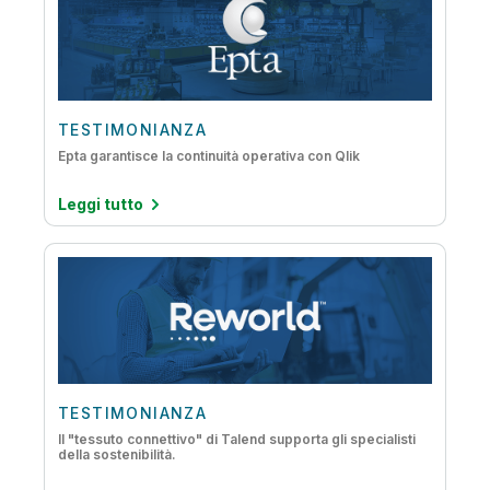
IoT Analytics
Migrazione dei dati al cloud
Qualità e governance dei dati
Streaming dei dati
TESTIMONIANZA
Epta garantisce la continuità operativa con Qlik
Leggi tutto
TESTIMONIANZA
Il "tessuto connettivo" di Talend supporta gli specialisti
della sostenibilità.