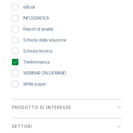
Onboarding
Qlik
Ultime notizie
eBook
Documentazione di prodotto
Sedi nel mondo
Talend
INFOGRAFICA
Report di analisti
Scheda della soluzione
Scheda tecnica
Testimonianza
WEBINAR ON-DEMAND
White paper
PRODOTTO DI INTERESSE
Analytics
SETTORI
Integrazione dei dati