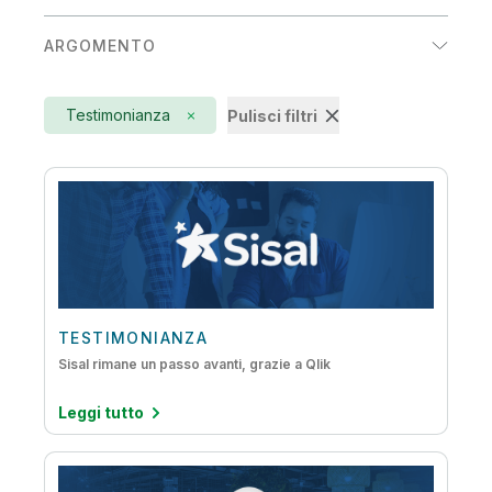
Energia e servizi di pubblica utilità
ARGOMENTO
Manifatturiero
Active Intelligence
Prodotti di consumo
Testimonianza
Pulisci filtri
AI
Servizi finanziari
Analytics aumentate
Automatizzazione del data warehouse
Big Data
Creazione di data lake
Dal mainframe al cloud
TESTIMONIANZA
Sisal rimane un passo avanti, grazie a Qlik
Data Literacy
Leggi tutto
DataOps
Embedded Analytics