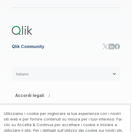
Onboarding
Libreria risorse
Qlik Cloud Analytics
Documentazione di prodotto
Qlik Answers
Qlik Predict
Qlik Automate
Qlik Community
Italiano
Accordi legali
/
Informativa su privacy e cookie
/
Utilizziamo i cookie per migliorare la tua esperienza con i nostri
Marchi registrati
Affidabilità
siti web e per fornire contenuti su misura per i tuoi interessi. Fai
/
/
clic su Accetta & Continua per accettare i cookie e iniziare a
utilizzare il sito. Per i dettagli sull'utilizzo dei cookie sui nostri siti,
Condizioni d’uso
/