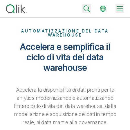
AUTOMATIZZAZIONE DEL DATA
WAREHOUSE
Accelera e semplifica il
Back
Back
ciclo di vita del data
Back
warehouse
Perché Qlik
Back
Integrazione dei dati
Trasforma i tuoi dati in risultati aziendali di successo
Piani per integrazione e qualità dei dati
Accelera la disponibillità di dati pronti per le
Integrazioni e partner tecnologici
Eventi e Webinar
Analisi e AI
Fornisci rapidamente dati affidabili per supportare decisioni più
anlytics modernizzando e automatizzando
intelligenti con il giusto piano di integrazione dei dati.
Back
Aumenta il valore degli strumenti di analisi e integrazione di Qlik
l'intero ciclo di vita del data warehouse, dalla
Back
Libreria risorse
Tutti i prodotti
Piani per analytics
Back
modellazione e acquisizione dei dati in tempo
Community
Assistenza clienti
Azienda
reale, ai data mart e alla governance.
Ottieni insight e risultati migliori con il giusto piano di analytics.
Portale dei clienti
Opportunità di lavoro