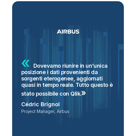
Dovevamo riunire in un'unica
posizione i dati provenienti da
g
sorgenti eterogenee, aggiornati
S
o
quasi in tempo reale. Tutto questo è
s
i
stato possibile con
Qlik.
n
Cédric Brignol
t
Project Manager, Airbus
P
T