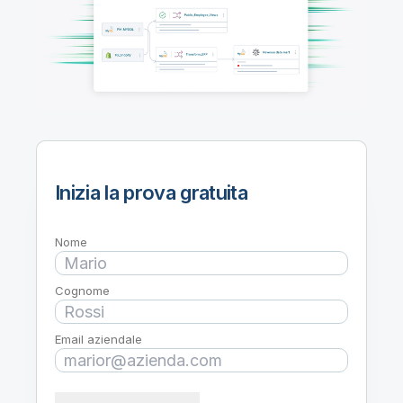
Onboarding
Qlik
Ultime notizie
Documentazione di prodotto
Sedi nel mondo
Talend
Inizia la prova gratuita
Nome
Cognome
Email aziendale