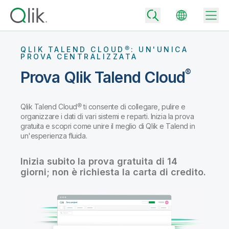
QLIK TALEND CLOUD®: UN'UNICA
PROVA CENTRALIZZATA
®
Prova Qlik Talend Cloud
Back
Back
Qlik Talend Cloud® ti consente di collegare, pulire e
Back
organizzare i dati di vari sistemi e reparti. Inizia la prova
Perché Qlik
Back
gratuita e scopri come unire il meglio di Qlik e Talend in
Integrazione dei dati
un'esperienza fluida.
Trasforma i tuoi dati in risultati aziendali di successo
Piani per integrazione e qualità dei dati
Inizia subito la prova gratuita di 14
Integrazioni e partner tecnologici
Eventi e Webinar
Analisi e AI
Fornisci rapidamente dati affidabili per supportare decisioni più
giorni; non è richiesta la carta di credito.
intelligenti con il giusto piano di integrazione dei dati.
Back
Aumenta il valore degli strumenti di analisi e integrazione di Qlik
Back
Libreria risorse
Tutti i prodotti
Piani per analytics
Back
Community
Assistenza clienti
Azienda
Ottieni insight e risultati migliori con il giusto piano di analytics.
Portale dei clienti
Opportunità di lavoro