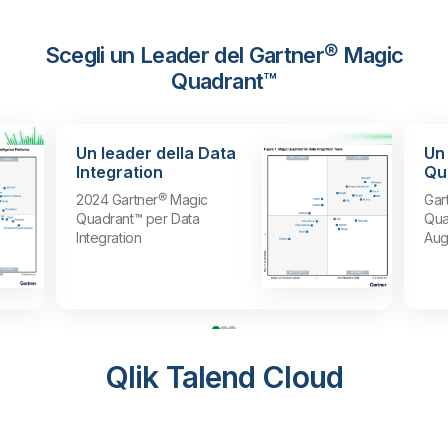
Scegli un Leader del Gartner® Magic
Quadrant™
Un leader della Data
Un 
Integration
Qua
2024 Gartner® Magic
Gar
Quadrant™ per Data
Qua
Integration
Aug
Qlik Talend Cloud