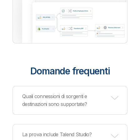
Domande frequenti
Quali connessioni di sorgenti e
destinazioni sono supportate?
Qlik supporta
centinaia di sorgenti e destinazioni
per diversi fornitori cloud, database, data
La prova include Talend Studio?
warehouse e applicazioni. Fra i partner supportati