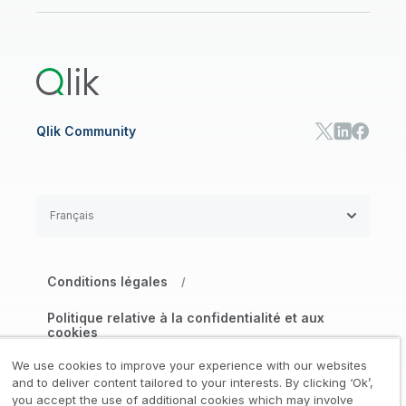
Onboarding
Bibliothèque des ressources
Qlik Cloud Analytics
Documentation produits
Qlik Answers
Qlik Predict
Qlik Automate
Qlik Community
Français
Conditions légales
/
Politique relative à la confidentialité et aux
cookies
/
We use cookies to improve your experience with our websites
Marques déposées
Confiance
and to deliver content tailored to your interests. By clicking ‘Ok’,
/
/
you accept the use of additional cookies which may involve