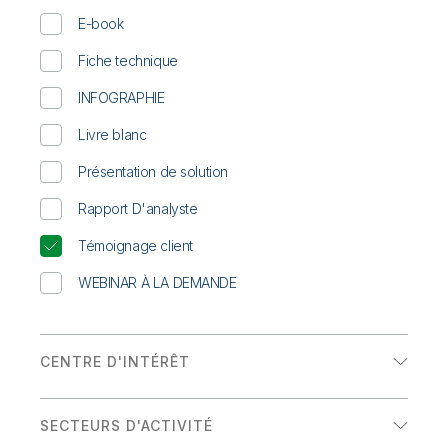
Onboarding
insights plus pertinents et optimiser vos résultats.
Qlik
Presse
E-book
Documentation produits
Nos bureaux dans le monde
Talend
Fiche technique
INFOGRAPHIE
Livre blanc
Présentation de solution
Rapport D'analyste
Témoignage client
WEBINAR À LA DEMANDE
CENTRE D'INTÉRÊT
Analytics
SECTEURS D'ACTIVITÉ
Intégration de données