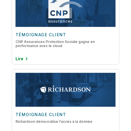
Migration cloud du mainframe
Migration des données vers le cloud
Modernisation des données
Qualité et gouvernance des données
TÉMOIGNAGE CLIENT
CNP Assurances Protection Sociale gagne en
Streaming de données
performance avec le cloud
Lire
TÉMOIGNAGE CLIENT
Richardson démocratise l’accès à la donnée