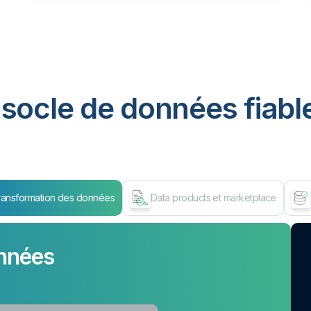
socle de données fiable
ransformation des données
Data products et marketplace
nnées