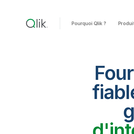
Pourquoi Qlik ?
Produi
Four
fiabl
g
d'in