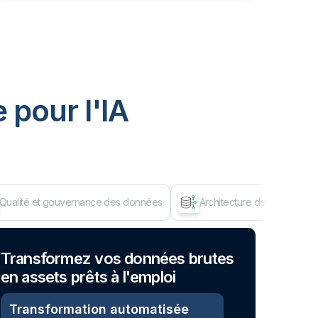
 pour I'IA
Qualité et gouvernance des données
Architecture de données d
Dép
Transformez vos données brutes
en assets prêts à l'emploi
Transformation automatisée