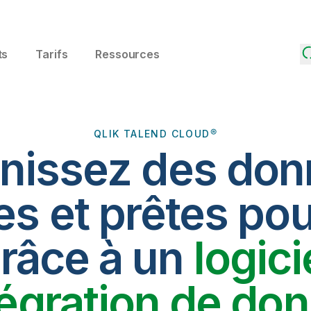
ts
Tarifs
Ressources
QLIK TALEND CLOUD®
nissez des do
es et prêtes pou
râce à un
logici
tégration de do