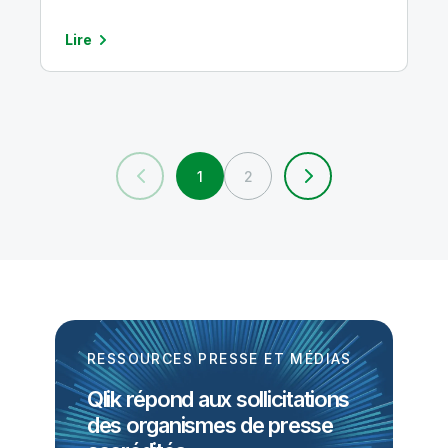
l’IA générative, selon une étude de
Qlik
Lire
1
2
RESSOURCES PRESSE ET MÉDIAS
Qlik répond aux sollicitations
des organismes de presse