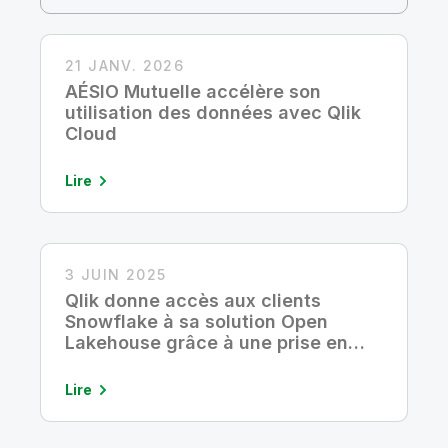
Onboarding
insights plus pertinents et optimiser vos résultats.
Qlik
Presse
Documentation produits
Nos bureaux dans le monde
Talend
21 JANV. 2026
AÉSIO Mutuelle accélère son
utilisation des données avec Qlik
Cloud
Lire
3 JUIN 2025
Qlik donne accès aux clients
Snowflake à sa solution Open
Lakehouse grâce à une prise en
charge native des tables Apache
Iceberg gérées par Snowflake
Lire