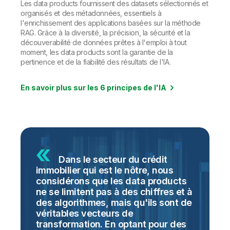
Les data products fournissent des datasets sélectionnés et
organisés et des métadonnées, essentiels à
l'enrichissement des applications basées sur la méthode
RAG. Grâce à la diversité, la précision, la sécurité et la
découverabilité de données prêtes à l'emploi à tout
moment, les data products sont la garantie de la
pertinence et de la fiabilité des résultats de l'IA.
En savoir plus sur les 6 principes de l'IA
Dans le secteur du crédit
immobilier qui est le nôtre, nous
d
considérons que les data products
b
n
ne se limitent pas à des chiffres et à
a
des algorithmes, mais qu'ils sont de
e
véritables vecteurs de
c
re
transformation. En optant pour des
m