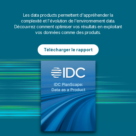
Transformez les données SAP en
En savoir plus
data products pour des cas
d'usage tels que l'inventaire et le
Les data products permettent d'appréhender la
processus quote-to-cash. Prenez
complexité et l'évolution de l'environnement data.
des décisions en vous appuyant sur
Découvrez comment optimiser vos résultats en exploitant
des insights générés à partir de
vos données comme des produits.
données de haute qualité.
Télécharger le rapport
En savoir plus