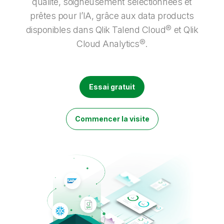
qualité, soigneusement sélectionnées et
Onboarding
insights plus pertinents et optimiser vos résultats.
Qlik
Presse
Documentation produits
Nos bureaux dans le monde
prêtes pour l’IA, grâce aux data products
disponibles dans Qlik Talend Cloud® et Qlik
Talend
Cloud Analytics®.
Essai gratuit
Commencer la visite