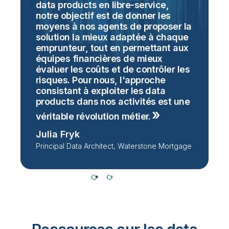
data products en libre-service,
d
notre objectif est de donner les
d
moyens à nos agents de proposer la
d
solution la mieux adaptée à chaque
m
.
emprunteur, tout en permettant aux
e
équipes financières de mieux
évaluer les coûts et de contrôler les
risques. Pour nous, l'approche
S
consistant à exploiter les data
V
products dans nos activités est une
S
véritable révolution
métier.
Julia Fryk
Principal Data Architect, Waterstone Mortgage