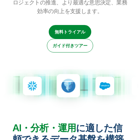
ロジェクトの推進、より最適な意思決定、業務
初期トレーニング
Qlik
ニュースルーム
製品関連
事業所 / 連絡先
効率の向上を支援します。
Talend
無料トライアル
ガイド付きツアー
AI・分析・運用
に適した信
頼できるデータ基盤を構築