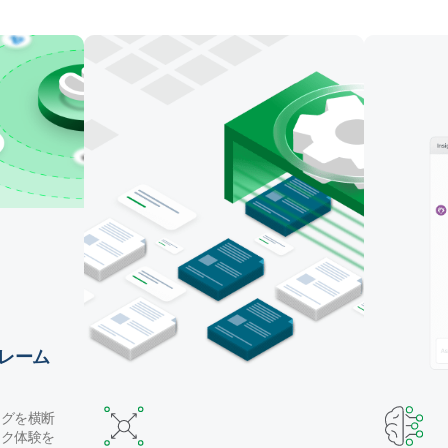
マッピング・テーブル作成・データ変換を自動化しま
す。Claude Code や GitHub Copilot などのコーディ
ングエージェントでパイプラインを構築したり、自然
言語で Qlik の AI アシスタントを使用することができ
ます。
レーム
ングを横断
ック体験を