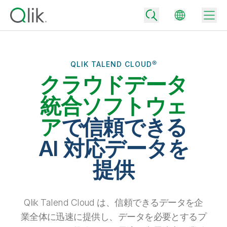
QLIK TALEND CLOUD®
クラウドデータ
Back
Back
統合ソフトウェ
Back
Qlik が選ばれる理由
ア
で信頼できる
Back
データ統合
データをビジネス成果へ
AI 対応データを
データ統合とデータ品質の価格
テクノロジーパートナーとの連携
イベント / Web セミナー
提供
データ分析と AI
適切なデータ統合プランで、信頼できるデータを迅速に提供し、よりスマー
トな意思決定を促進します。
Back
Qlik のデータ統合とデータ分析の価値を最大化
Back
リソースライブラリ
すべての製品
データ分析の価格
Back
Qlik Talend Cloud は、信頼できるデータを企
コミュニティ
カスタマーサポート
企業情報
適切なデータ分析プランで、より優れたインサイトを獲得し、ビジネス成果
業全体に迅速に提供し、データを必要とするプ
コミュニティ
カスタマーポータル
採用情報
の達成をサポートします。