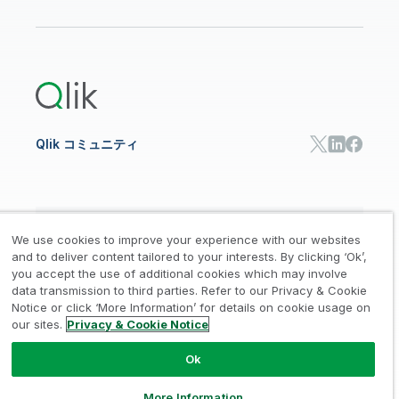
データ分析
オンライントレーニング
リソースライブラリ
Qlik Cloud Analytics
製品関連
Qlik Answers
Qlik Predict
Qlik Automate
Qlik コミュニティ
日本語
We use cookies to improve your experience with our websites
and to deliver content tailored to your interests. By clicking ‘Ok’,
you accept the use of additional cookies which may involve
data transmission to third parties. Refer to our Privacy & Cookie
法的規約
プライバシーとクッキー通知
商標
/
/
/
Notice or click ‘More Information’ for details on cookie usage on
our sites.
Privacy & Cookie Notice
Trust
利用規約
個人情報取り扱い申請
/
/
Ok
© 1993-2026 QlikTech International
AB, All Rights Reserved
More Information