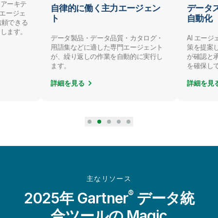
ンアーキテ
自律的に働く主力エージェン
データ
AI エージェ
ト
自動化
/ 信頼できる
にします。
データ製品・データ品質・カタログ・
AI エー
用語集などに適した専門エージェント
策を提案
が、繰り返しの作業を自動的に実行し
が確認と
ます。
を確保し
詳細を見る
詳細を見
主なリソース
®
2025年 Gartner
データ統
合ツールの Magic