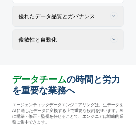
優れたデータ品質とガバナンス
俊敏性と自動化
データチーム
の時間と労力
を重要な業務へ
データの正確性を追跡・維持・確保
エージェンティックデータエンジニアリングは、生データを
AI に適したデータに変換する上で重要な役割を担います。AI
AI エージェントがユーザー定義ルールに従ってデー
に構築・修正・監視を任せることで、エンジニアは戦略的業
タ品質の問題を特定・プロファイリングして解決策を
データウェアハウスやレイクハウス、AI に適し
務に集中できます。
提案します。実行する前に人間が検証することで、ガ
たデータレイクの管理を自動化
バナンスを維持して大規模かつ信頼性の高いデータ活
用を実現します。