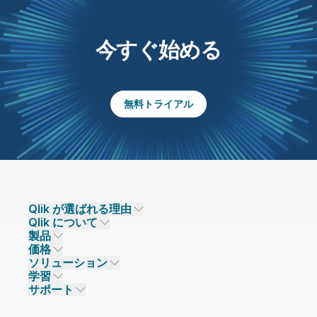
今すぐ始める
無料トライアル
Qlik が選ばれる理由
Qlik について
Qlik が選ばれる理由
製品
信頼とセキュリティ
企業情報
価格
データ統合とデータ品質
信頼とプライバシー
採用情報
ソリューション
信頼と AI
ニュースルーム
データ統合
Qlik Talend
学習
ソリューションパートナー
主なテクノロジーパートナー
事業所 / 連絡先
データ分析
Qlik Talend Cloud
サポート
データソースとターゲット
AI / 機械学習
イベント
Talend Data Fabric
パートナー検索
コミュニティ
リソース
サポート