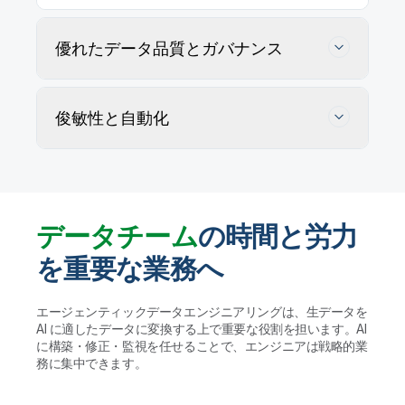
優れたデータ品質とガバナンス
俊敏性と自動化
データチーム
の時間と労力
を重要な業務へ
データの正確性を追跡・維持・確保
エージェンティックデータエンジニアリングは、生データを
AI に適したデータに変換する上で重要な役割を担います。AI
AI エージェントがユーザー定義ルールに従ってデー
に構築・修正・監視を任せることで、エンジニアは戦略的業
タ品質の問題を特定・プロファイリングして解決策を
データウェアハウスやレイクハウス、AI に適し
務に集中できます。
提案します。実行する前に人間が検証することで、ガ
たデータレイクの管理を自動化
バナンスを維持して大規模かつ信頼性の高いデータ活
用を実現します。