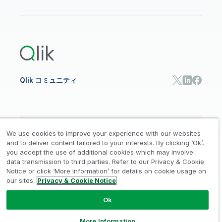
データ分析
オンライントレーニング
リソースライブラリ
Qlik Cloud Analytics
製品関連
Qlik Answers
Qlik Predict
Qlik Automate
Qlik コミュニティ
日本語
We use cookies to improve your experience with our websites
and to deliver content tailored to your interests. By clicking ‘Ok’,
you accept the use of additional cookies which may involve
data transmission to third parties. Refer to our Privacy & Cookie
法的規約
プライバシーとクッキー通知
商標
/
/
/
Notice or click ‘More Information’ for details on cookie usage on
our sites.
Privacy & Cookie Notice
Trust
利用規約
個人情報取り扱い申請
/
/
Ok
© 1993-2026 QlikTech International
AB, All Rights Reserved
More Information