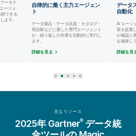
ンアーキテ
自律的に働く主力エージェン
データ
AI エージェ
ト
自動化
/ 信頼できる
にします。
データ製品・データ品質・カタログ・
AI エー
用語集などに適した専門エージェント
策を提案
が、繰り返しの作業を自動的に実行し
が確認と
ます。
を確保し
詳細を見る
詳細を見
主なリソース
®
2025年 Gartner
データ統
合ツールの Magic