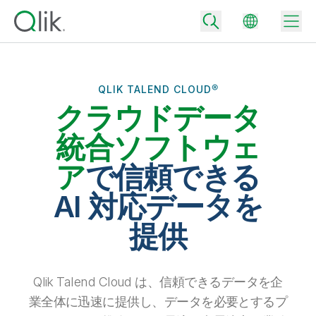
QLIK TALEND CLOUD®
クラウドデータ
Back
Back
統合ソフトウェ
Back
Qlik が選ばれる理由
ア
で信頼できる
Back
データ統合
データをビジネス成果へ
AI 対応データを
データ統合とデータ品質の価格
テクノロジーパートナーとの連携
イベント / Web セミナー
提供
データ分析と AI
適切なデータ統合プランで、信頼できるデータを迅速に提供し、よりスマー
トな意思決定を促進します。
Back
Qlik のデータ統合とデータ分析の価値を最大化
Back
リソースライブラリ
すべての製品
データ分析の価格
Back
Qlik Talend Cloud は、信頼できるデータを企
コミュニティ
カスタマーサポート
企業情報
適切なデータ分析プランで、より優れたインサイトを獲得し、ビジネス成果
業全体に迅速に提供し、データを必要とするプ
コミュニティ
カスタマーポータル
採用情報
の達成をサポートします。