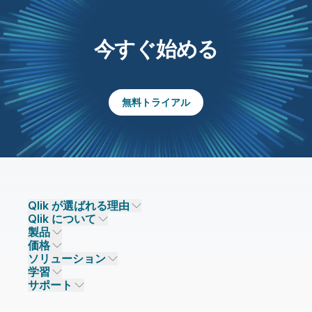
今すぐ始める
無料トライアル
Qlik が選ばれる理由
Qlik について
Qlik が選ばれる理由
製品
信頼とセキュリティ
企業情報
価格
データ統合とデータ品質
信頼とプライバシー
採用情報
ソリューション
信頼と AI
ニュースルーム
データ統合
Qlik Talend
学習
ソリューションパートナー
主なテクノロジーパートナー
事業所 / 連絡先
データ分析
Qlik Talend Cloud
サポート
データソースとターゲット
AI / 機械学習
イベント
Talend Data Fabric
パートナー検索
コミュニティ
リソース
サポート