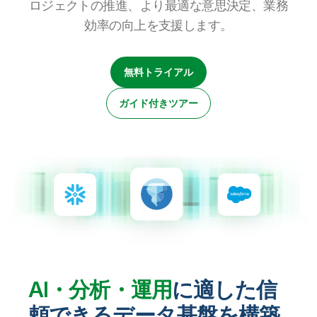
ロジェクトの推進、より最適な意思決定、業務
初期トレーニング
Qlik
ニュースルーム
製品関連
事業所 / 連絡先
効率の向上を支援します。
Talend
無料トライアル
ガイド付きツアー
AI・分析・運用
に適した信
頼できるデータ基盤を構築