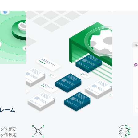
マッピング・テーブル作成・データ変換を自動化しま
す。Claude Code や GitHub Copilot などのコーディ
ングエージェントでパイプラインを構築したり、自然
言語で Qlik の AI アシスタントを使用することができ
ます。
レーム
ングを横断
ック体験を