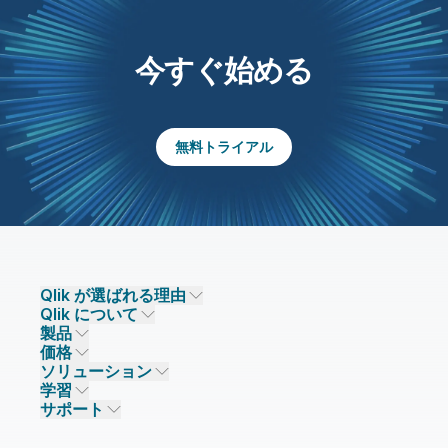
今すぐ始める
無料トライアル
Qlik が選ばれる理由
Qlik について
Qlik が選ばれる理由
製品
信頼とセキュリティ
企業情報
価格
データ統合とデータ品質
信頼とプライバシー
採用情報
ソリューション
信頼と AI
ニュースルーム
データ統合
Qlik Talend
学習
ソリューションパートナー
主なテクノロジーパートナー
事業所 / 連絡先
データ分析
Qlik Talend Cloud
サポート
データソースとターゲット
AI / 機械学習
イベント
Talend Data Fabric
パートナー検索
コミュニティ
リソース
サポート