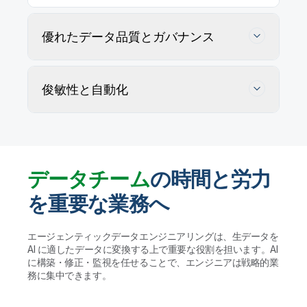
優れたデータ品質とガバナンス
俊敏性と自動化
データチーム
の時間と労力
を重要な業務へ
データの正確性を追跡・維持・確保
エージェンティックデータエンジニアリングは、生データを
AI に適したデータに変換する上で重要な役割を担います。AI
AI エージェントがユーザー定義ルールに従ってデー
に構築・修正・監視を任せることで、エンジニアは戦略的業
タ品質の問題を特定・プロファイリングして解決策を
データウェアハウスやレイクハウス、AI に適し
務に集中できます。
提案します。実行する前に人間が検証することで、ガ
たデータレイクの管理を自動化
バナンスを維持して大規模かつ信頼性の高いデータ活
用を実現します。