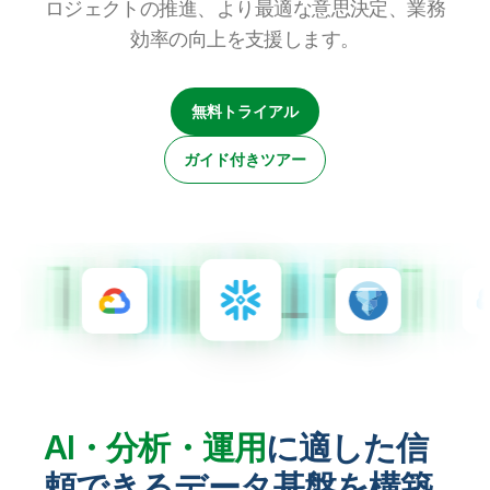
ロジェクトの推進、より最適な意思決定、業務
初期トレーニング
Qlik
ニュースルーム
製品関連
事業所 / 連絡先
効率の向上を支援します。
Talend
無料トライアル
ガイド付きツアー
AI・分析・運用
に適した信
頼できるデータ基盤を構築