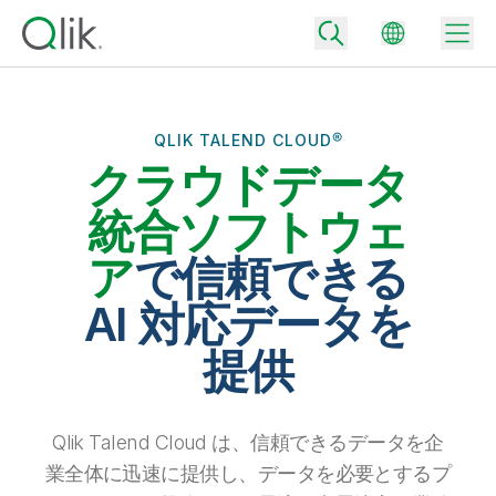
QLIK TALEND CLOUD®
クラウドデータ
Back
Back
統合ソフトウェ
Back
Qlik が選ばれる理由
ア
で信頼できる
Back
データ統合
データをビジネス成果へ
AI 対応データを
データ統合とデータ品質の価格
テクノロジーパートナーとの連携
イベント / Web セミナー
提供
データ分析と AI
適切なデータ統合プランで、信頼できるデータを迅速に提供し、よりスマー
トな意思決定を促進します。
Back
Qlik のデータ統合とデータ分析の価値を最大化
Back
リソースライブラリ
すべての製品
データ分析の価格
Back
Qlik Talend Cloud は、信頼できるデータを企
コミュニティ
カスタマーサポート
企業情報
適切なデータ分析プランで、より優れたインサイトを獲得し、ビジネス成果
業全体に迅速に提供し、データを必要とするプ
コミュニティ
カスタマーポータル
採用情報
の達成をサポートします。