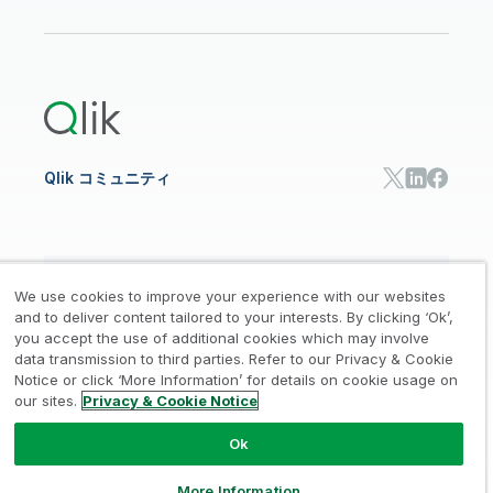
データ分析
オンライントレーニング
リソースライブラリ
Qlik Cloud Analytics
製品関連
Qlik Answers
Qlik Predict
Qlik Automate
Qlik コミュニティ
日本語
We use cookies to improve your experience with our websites
and to deliver content tailored to your interests. By clicking ‘Ok’,
you accept the use of additional cookies which may involve
data transmission to third parties. Refer to our Privacy & Cookie
法的規約
プライバシーとクッキー通知
商標
/
/
/
Notice or click ‘More Information’ for details on cookie usage on
our sites.
Privacy & Cookie Notice
Trust
利用規約
個人情報取り扱い申請
/
/
Ok
© 1993-2026 QlikTech International
AB, All Rights Reserved
More Information