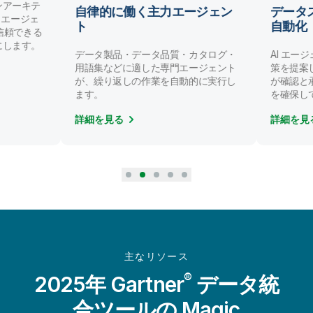
ンアーキテ
自律的に働く主力エージェン
データ
AI エージェ
ト
自動化
/ 信頼できる
にします。
データ製品・データ品質・カタログ・
AI エー
用語集などに適した専門エージェント
策を提案
が、繰り返しの作業を自動的に実行し
が確認と
ます。
を確保し
詳細を見る
詳細を見
主なリソース
®
2025年 Gartner
データ統
合ツールの Magic