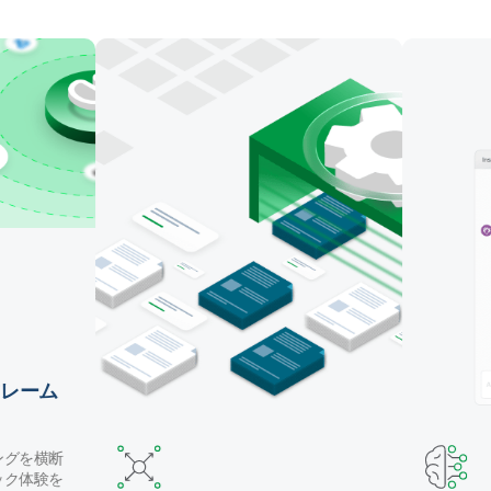
マッピング・テーブル作成・データ変換を自動化しま
す。Claude Code や GitHub Copilot などのコーディ
ングエージェントでパイプラインを構築したり、自然
言語で Qlik の AI アシスタントを使用することができ
ます。
レーム
ングを横断
ック体験を