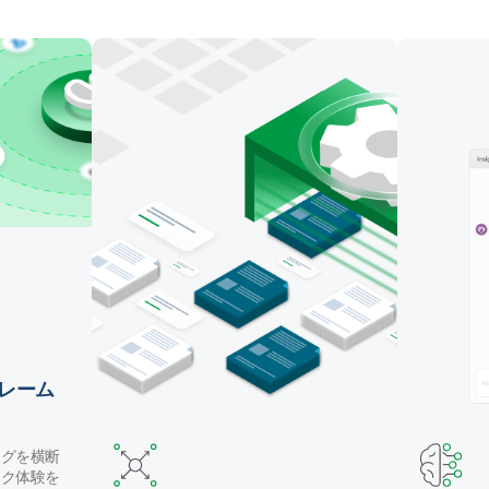
マッピング・テーブル作成・データ変換を自動化しま
す。Claude Code や GitHub Copilot などのコーディ
ングエージェントでパイプラインを構築したり、自然
言語で Qlik の AI アシスタントを使用することができ
ます。
レーム
ングを横断
ック体験を