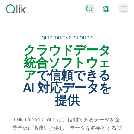
QLIK TALEND CLOUD®
クラウドデータ
Back
Back
統合ソフトウェ
Back
Qlik が選ばれる理由
ア
で信頼できる
Back
データ統合
データをビジネス成果へ
AI 対応データを
データ統合とデータ品質の価格
テクノロジーパートナーとの連携
イベント / Web セミナー
提供
データ分析と AI
適切なデータ統合プランで、信頼できるデータを迅速に提供し、よりスマー
トな意思決定を促進します。
Back
Qlik のデータ統合とデータ分析の価値を最大化
Back
リソースライブラリ
すべての製品
データ分析の価格
Back
Qlik Talend Cloud は、信頼できるデータを企
コミュニティ
カスタマーサポート
企業情報
適切なデータ分析プランで、より優れたインサイトを獲得し、ビジネス成果
業全体に迅速に提供し、データを必要とするプ
コミュニティ
カスタマーポータル
採用情報
の達成をサポートします。