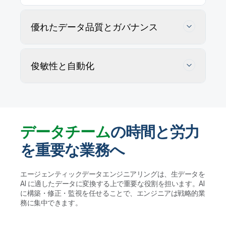
優れたデータ品質とガバナンス
俊敏性と自動化
データチーム
の時間と労力
を重要な業務へ
データの正確性を追跡・維持・確保
エージェンティックデータエンジニアリングは、生データを
AI に適したデータに変換する上で重要な役割を担います。AI
AI エージェントがユーザー定義ルールに従ってデー
に構築・修正・監視を任せることで、エンジニアは戦略的業
タ品質の問題を特定・プロファイリングして解決策を
データウェアハウスやレイクハウス、AI に適し
務に集中できます。
提案します。実行する前に人間が検証することで、ガ
たデータレイクの管理を自動化
バナンスを維持して大規模かつ信頼性の高いデータ活
用を実現します。