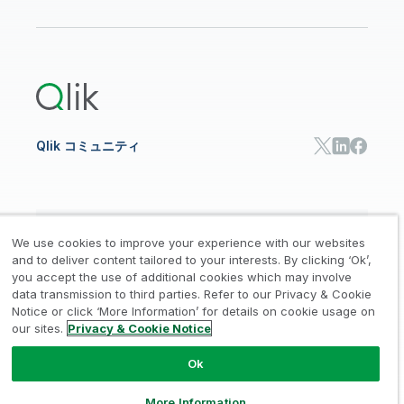
データ分析
オンライントレーニング
リソースライブラリ
Qlik Cloud Analytics
製品関連
Qlik Answers
Qlik Predict
Qlik Automate
Qlik コミュニティ
日本語
We use cookies to improve your experience with our websites
and to deliver content tailored to your interests. By clicking ‘Ok’,
you accept the use of additional cookies which may involve
data transmission to third parties. Refer to our Privacy & Cookie
法的規約
プライバシーとクッキー通知
商標
/
/
/
Notice or click ‘More Information’ for details on cookie usage on
our sites.
Privacy & Cookie Notice
Trust
利用規約
個人情報取り扱い申請
/
/
Ok
© 1993-2026 QlikTech International
AB, All Rights Reserved
More Information