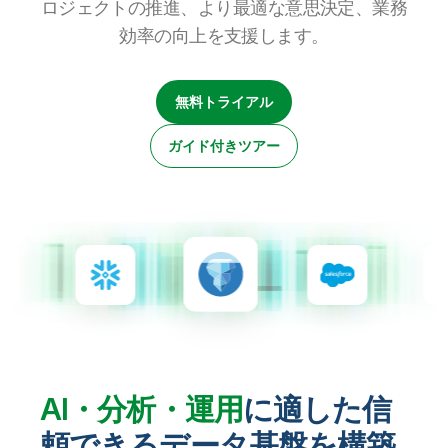
ロジェクトの推進、より最適な意思決定、業務
初期トレーニング
Qlik
ニュースルーム
製品関連
事業所 / 連絡先
効率の向上を支援します。
Talend
無料トライアル
ガイド付きツアー
AI・分析・運用
に適した信
頼できるデータ基盤を構築