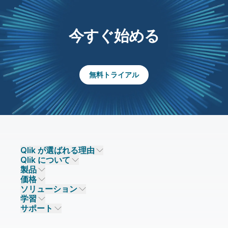
今すぐ始める
無料トライアル
Qlik が選ばれる理由
Qlik について
Qlik が選ばれる理由
製品
信頼とセキュリティ
企業情報
価格
データ統合とデータ品質
信頼とプライバシー
採用情報
ソリューション
信頼と AI
ニュースルーム
データ統合
Qlik Talend
学習
ソリューションパートナー
主なテクノロジーパートナー
事業所 / 連絡先
データ分析
Qlik Talend Cloud
サポート
データソースとターゲット
AI / 機械学習
イベント
Talend Data Fabric
パートナー検索
コミュニティ
リソース
サポート