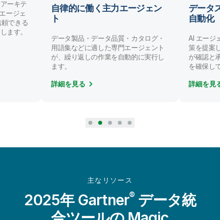
ンアーキテ
自律的に働く主力エージェン
データ
AI エージェ
ト
自動化
/ 信頼できる
にします。
データ製品・データ品質・カタログ・
AI エー
用語集などに適した専門エージェント
策を提案
が、繰り返しの作業を自動的に実行し
が確認と
ます。
を確保し
詳細を見る
詳細を見
主なリソース
®
2025年 Gartner
データ統
合ツールの Magic