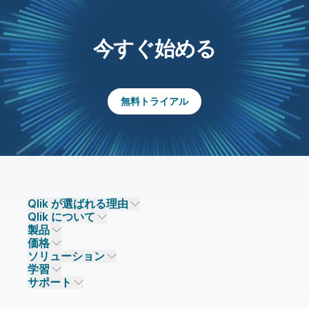
今すぐ始める
無料トライアル
Qlik が選ばれる理由
Qlik について
Qlik が選ばれる理由
製品
信頼とセキュリティ
企業情報
価格
データ統合とデータ品質
信頼とプライバシー
採用情報
ソリューション
信頼と AI
ニュースルーム
データ統合
Qlik Talend
学習
ソリューションパートナー
主なテクノロジーパートナー
事業所 / 連絡先
データ分析
Qlik Talend Cloud
サポート
データソースとターゲット
AI / 機械学習
イベント
Talend Data Fabric
パートナー検索
コミュニティ
リソース
サポート