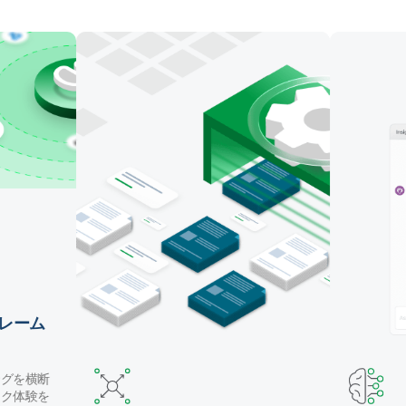
マッピング・テーブル作成・データ変換を自動化しま
す。Claude Code や GitHub Copilot などのコーディ
ングエージェントでパイプラインを構築したり、自然
言語で Qlik の AI アシスタントを使用することができ
ます。
レーム
ングを横断
ック体験を