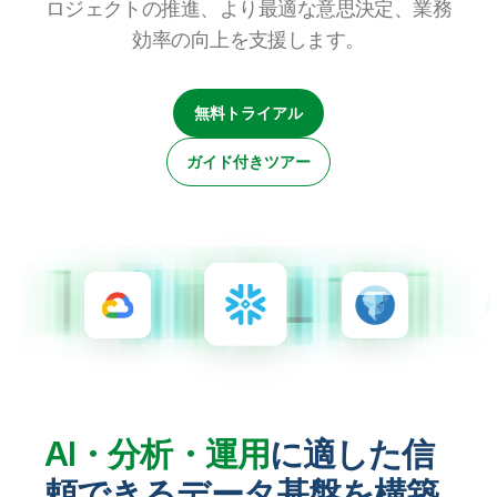
ロジェクトの推進、より最適な意思決定、業務
初期トレーニング
Qlik
ニュースルーム
製品関連
事業所 / 連絡先
効率の向上を支援します。
Talend
無料トライアル
ガイド付きツアー
AI・分析・運用
に適した信
頼できるデータ基盤を構築