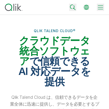
QLIK TALEND CLOUD®
クラウドデータ
Back
Back
統合ソフトウェ
Back
Qlik が選ばれる理由
ア
で信頼できる
Back
データ統合
データをビジネス成果へ
AI 対応データを
データ統合とデータ品質の価格
テクノロジーパートナーとの連携
イベント / Web セミナー
提供
データ分析と AI
適切なデータ統合プランで、信頼できるデータを迅速に提供し、よりスマー
トな意思決定を促進します。
Back
Qlik のデータ統合とデータ分析の価値を最大化
Back
リソースライブラリ
すべての製品
データ分析の価格
Back
Qlik Talend Cloud は、信頼できるデータを企
コミュニティ
カスタマーサポート
企業情報
適切なデータ分析プランで、より優れたインサイトを獲得し、ビジネス成果
業全体に迅速に提供し、データを必要とするプ
コミュニティ
カスタマーポータル
採用情報
の達成をサポートします。