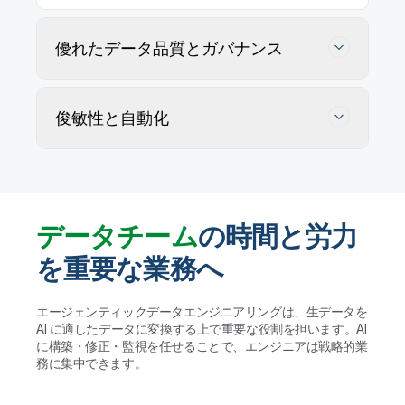
優れたデータ品質とガバナンス
俊敏性と自動化
データチーム
の時間と労力
を重要な業務へ
データの正確性を追跡・維持・確保
エージェンティックデータエンジニアリングは、生データを
AI に適したデータに変換する上で重要な役割を担います。AI
AI エージェントがユーザー定義ルールに従ってデー
に構築・修正・監視を任せることで、エンジニアは戦略的業
タ品質の問題を特定・プロファイリングして解決策を
データウェアハウスやレイクハウス、AI に適し
務に集中できます。
提案します。実行する前に人間が検証することで、ガ
たデータレイクの管理を自動化
バナンスを維持して大規模かつ信頼性の高いデータ活
用を実現します。