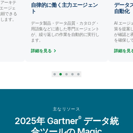
ンアーキテ
自律的に働く主力エージェン
データ
AI エージェ
ト
自動化
/ 信頼できる
にします。
データ製品・データ品質・カタログ・
AI エー
用語集などに適した専門エージェント
策を提案
が、繰り返しの作業を自動的に実行し
が確認と
ます。
を確保し
詳細を見る
詳細を見
主なリソース
®
2025年 Gartner
データ統
合ツールの Magic