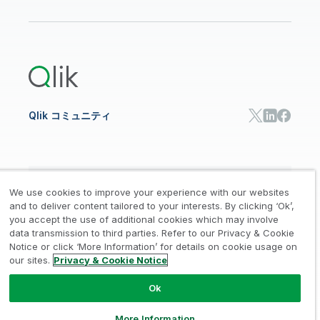
データ分析
オンライントレーニング
リソースライブラリ
Qlik Cloud Analytics
製品関連
Qlik Answers
Qlik Predict
Qlik Automate
Qlik コミュニティ
日本語
We use cookies to improve your experience with our websites
and to deliver content tailored to your interests. By clicking ‘Ok’,
you accept the use of additional cookies which may involve
data transmission to third parties. Refer to our Privacy & Cookie
法的規約
プライバシーとクッキー通知
商標
/
/
/
Notice or click ‘More Information’ for details on cookie usage on
our sites.
Privacy & Cookie Notice
Trust
利用規約
個人情報取り扱い申請
/
/
Ok
© 1993-2026 QlikTech International
AB, All Rights Reserved
More Information