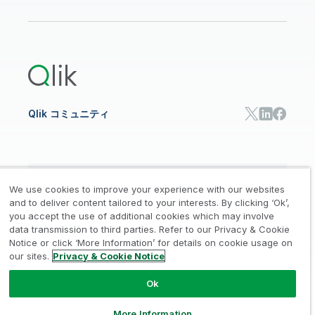
データ分析
オンライントレーニング
リソースライブラリ
Qlik Cloud Analytics
製品関連
Qlik Answers
Qlik Predict
Qlik Automate
Qlik コミュニティ
日本語
We use cookies to improve your experience with our websites
and to deliver content tailored to your interests. By clicking ‘Ok’,
you accept the use of additional cookies which may involve
data transmission to third parties. Refer to our Privacy & Cookie
法的規約
プライバシーとクッキー通知
商標
/
/
/
Notice or click ‘More Information’ for details on cookie usage on
our sites.
Privacy & Cookie Notice
Trust
利用規約
個人情報取り扱い申請
/
/
Ok
© 1993-2026 QlikTech International
AB, All Rights Reserved
More Information