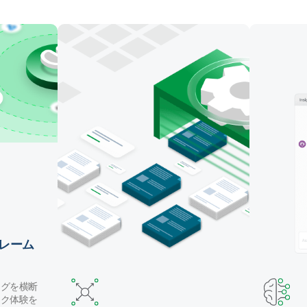
マッピング・テーブル作成・データ変換を自動化しま
す。Claude Code や GitHub Copilot などのコーディ
ングエージェントでパイプラインを構築したり、自然
言語で Qlik の AI アシスタントを使用することができ
ます。
レーム
ングを横断
ック体験を