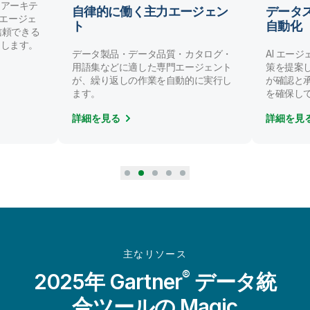
ンアーキテ
自律的に働く主力エージェン
データ
AI エージェ
ト
自動化
/ 信頼できる
にします。
データ製品・データ品質・カタログ・
AI エー
用語集などに適した専門エージェント
策を提案
が、繰り返しの作業を自動的に実行し
が確認と
ます。
を確保し
詳細を見る
詳細を見
主なリソース
®
2025年 Gartner
データ統
合ツールの Magic