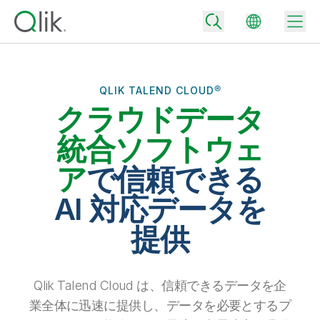
QLIK TALEND CLOUD®
クラウドデータ
Back
Back
統合ソフトウェ
Back
Qlik が選ばれる理由
ア
で信頼できる
Back
データ統合
データをビジネス成果へ
AI 対応データを
データ統合とデータ品質の価格
テクノロジーパートナーとの連携
イベント / Web セミナー
提供
データ分析と AI
適切なデータ統合プランで、信頼できるデータを迅速に提供し、よりスマー
トな意思決定を促進します。
Back
Qlik のデータ統合とデータ分析の価値を最大化
Back
リソースライブラリ
すべての製品
データ分析の価格
Back
Qlik Talend Cloud は、信頼できるデータを企
コミュニティ
カスタマーサポート
企業情報
適切なデータ分析プランで、より優れたインサイトを獲得し、ビジネス成果
業全体に迅速に提供し、データを必要とするプ
コミュニティ
カスタマーポータル
採用情報
の達成をサポートします。