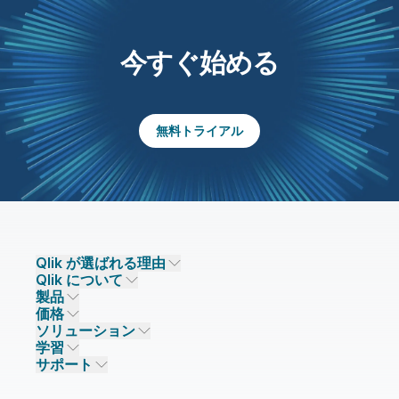
今すぐ始める
無料トライアル
Qlik が選ばれる理由
Qlik について
Qlik が選ばれる理由
製品
信頼とセキュリティ
企業情報
価格
データ統合とデータ品質
信頼とプライバシー
採用情報
ソリューション
信頼と AI
ニュースルーム
データ統合
Qlik Talend
学習
ソリューションパートナー
主なテクノロジーパートナー
事業所 / 連絡先
データ分析
Qlik Talend Cloud
サポート
データソースとターゲット
AI / 機械学習
イベント
Talend Data Fabric
パートナー検索
コミュニティ
リソース
サポート