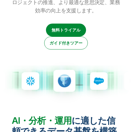
ロジェクトの推進、より最適な意思決定、業務
初期トレーニング
Qlik
ニュースルーム
製品関連
事業所 / 連絡先
効率の向上を支援します。
Talend
無料トライアル
ガイド付きツアー
AI・分析・運用
に適した信
頼できるデータ基盤を構築