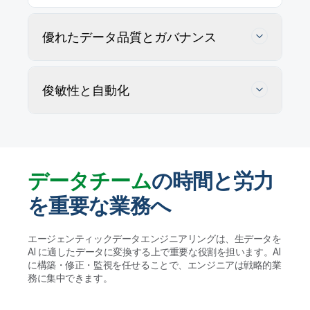
優れたデータ品質とガバナンス
俊敏性と自動化
データチーム
の時間と労力
を重要な業務へ
データの正確性を追跡・維持・確保
エージェンティックデータエンジニアリングは、生データを
AI に適したデータに変換する上で重要な役割を担います。AI
AI エージェントがユーザー定義ルールに従ってデー
に構築・修正・監視を任せることで、エンジニアは戦略的業
タ品質の問題を特定・プロファイリングして解決策を
データウェアハウスやレイクハウス、AI に適し
務に集中できます。
提案します。実行する前に人間が検証することで、ガ
たデータレイクの管理を自動化
バナンスを維持して大規模かつ信頼性の高いデータ活
用を実現します。