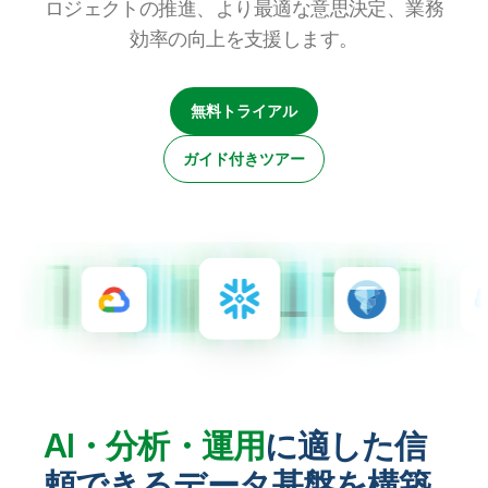
ロジェクトの推進、より最適な意思決定、業務
初期トレーニング
Qlik
ニュースルーム
製品関連
事業所 / 連絡先
効率の向上を支援します。
Talend
無料トライアル
ガイド付きツアー
AI・分析・運用
に適した信
頼できるデータ基盤を構築