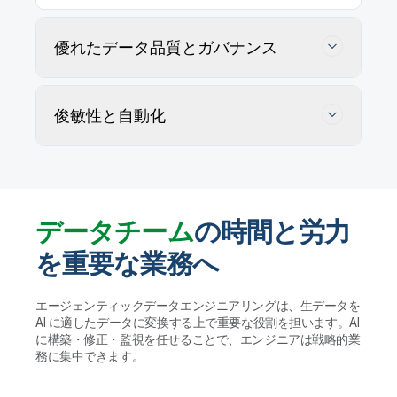
優れたデータ品質とガバナンス
俊敏性と自動化
データチーム
の時間と労力
を重要な業務へ
データの正確性を追跡・維持・確保
エージェンティックデータエンジニアリングは、生データを
AI に適したデータに変換する上で重要な役割を担います。AI
AI エージェントがユーザー定義ルールに従ってデー
に構築・修正・監視を任せることで、エンジニアは戦略的業
タ品質の問題を特定・プロファイリングして解決策を
データウェアハウスやレイクハウス、AI に適し
務に集中できます。
提案します。実行する前に人間が検証することで、ガ
たデータレイクの管理を自動化
バナンスを維持して大規模かつ信頼性の高いデータ活
用を実現します。