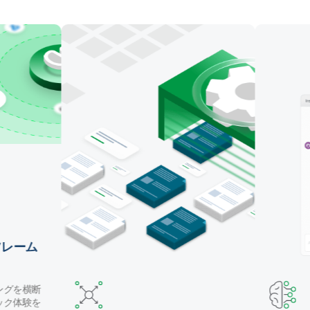
マッピング・テーブル作成・データ変換を自動化しま
す。Claude Code や GitHub Copilot などのコーディ
ングエージェントでパイプラインを構築したり、自然
言語で Qlik の AI アシスタントを使用することができ
ます。
レーム
ングを横断
ック体験を