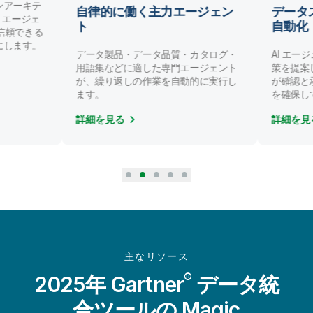
ンアーキテ
自律的に働く主力エージェン
データ
AI エージェ
ト
自動化
/ 信頼できる
にします。
データ製品・データ品質・カタログ・
AI エー
用語集などに適した専門エージェント
策を提案
が、繰り返しの作業を自動的に実行し
が確認と
ます。
を確保し
詳細を見る
詳細を見
主なリソース
®
2025年 Gartner
データ統
合ツールの Magic