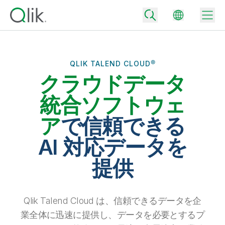
QLIK TALEND CLOUD®
クラウドデータ
Back
Back
統合ソフトウェ
Back
Qlik が選ばれる理由
ア
で信頼できる
Back
データ統合
データをビジネス成果へ
AI 対応データを
データ統合とデータ品質の価格
テクノロジーパートナーとの連携
イベント / Web セミナー
提供
データ分析と AI
適切なデータ統合プランで、信頼できるデータを迅速に提供し、よりスマー
トな意思決定を促進します。
Back
Qlik のデータ統合とデータ分析の価値を最大化
Back
リソースライブラリ
すべての製品
データ分析の価格
Back
Qlik Talend Cloud は、信頼できるデータを企
コミュニティ
カスタマーサポート
企業情報
適切なデータ分析プランで、より優れたインサイトを獲得し、ビジネス成果
業全体に迅速に提供し、データを必要とするプ
コミュニティ
カスタマーポータル
採用情報
の達成をサポートします。