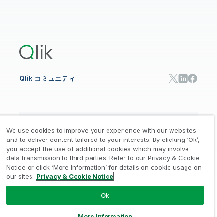
データ分析
オンライントレーニング
リソースライブラリ
Qlik Cloud Analytics
製品関連
Qlik Answers
Qlik Predict
Qlik Automate
Qlik コミュニティ
日本語
We use cookies to improve your experience with our websites
and to deliver content tailored to your interests. By clicking ‘Ok’,
you accept the use of additional cookies which may involve
data transmission to third parties. Refer to our Privacy & Cookie
法的規約
プライバシーとクッキー通知
商標
/
/
/
Notice or click ‘More Information’ for details on cookie usage on
our sites.
Privacy & Cookie Notice
Trust
利用規約
個人情報取り扱い申請
/
/
Ok
© 1993-2026 QlikTech International
AB, All Rights Reserved
More Information