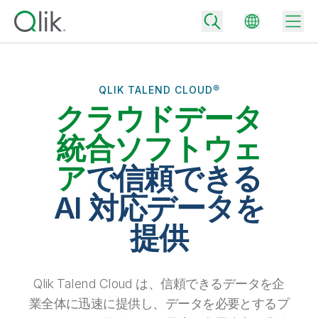
QLIK TALEND CLOUD®
クラウドデータ
Back
Back
統合ソフトウェ
Back
Qlik が選ばれる理由
ア
で信頼できる
Back
データ統合
データをビジネス成果へ
AI 対応データを
データ統合とデータ品質の価格
テクノロジーパートナーとの連携
イベント / Web セミナー
提供
データ分析と AI
適切なデータ統合プランで、信頼できるデータを迅速に提供し、よりスマー
トな意思決定を促進します。
Back
Qlik のデータ統合とデータ分析の価値を最大化
Back
リソースライブラリ
すべての製品
データ分析の価格
Back
Qlik Talend Cloud は、信頼できるデータを企
コミュニティ
カスタマーサポート
企業情報
適切なデータ分析プランで、より優れたインサイトを獲得し、ビジネス成果
業全体に迅速に提供し、データを必要とするプ
コミュニティ
カスタマーポータル
採用情報
の達成をサポートします。