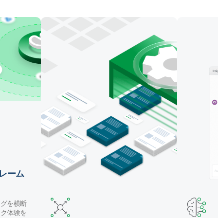
マッピング・テーブル作成・データ変換を自動化しま
す。Claude Code や GitHub Copilot などのコーディ
ングエージェントでパイプラインを構築したり、自然
言語で Qlik の AI アシスタントを使用することができ
ます。
レーム
ングを横断
ック体験を