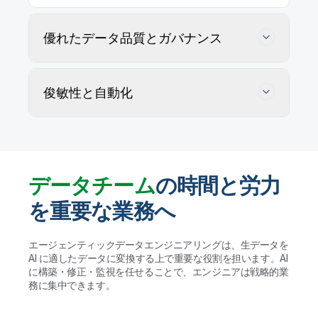
優れたデータ品質とガバナンス
俊敏性と自動化
データチーム
の時間と労力
を重要な業務へ
データの正確性を追跡・維持・確保
エージェンティックデータエンジニアリングは、生データを
AI に適したデータに変換する上で重要な役割を担います。AI
AI エージェントがユーザー定義ルールに従ってデー
に構築・修正・監視を任せることで、エンジニアは戦略的業
タ品質の問題を特定・プロファイリングして解決策を
データウェアハウスやレイクハウス、AI に適し
務に集中できます。
提案します。実行する前に人間が検証することで、ガ
たデータレイクの管理を自動化
バナンスを維持して大規模かつ信頼性の高いデータ活
用を実現します。