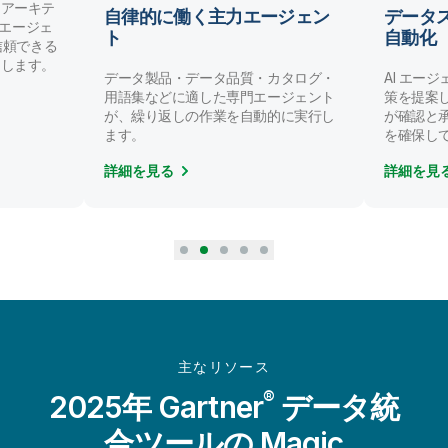
ンアーキテ
自律的に働く主力エージェン
データ
AI エージェ
ト
自動化
/ 信頼できる
にします。
データ製品・データ品質・カタログ・
AI エー
用語集などに適した専門エージェント
策を提案
が、繰り返しの作業を自動的に実行し
が確認と
ます。
を確保し
詳細を見る
詳細を見
主なリソース
®
2025年 Gartner
データ統
合ツールの Magic