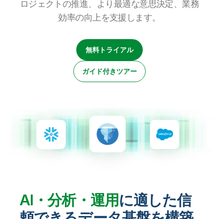
ロジェクトの推進、より最適な意思決定、業務
初期トレーニング
Qlik
ニュースルーム
製品関連
事業所 / 連絡先
効率の向上を支援します。
Talend
無料トライアル
ガイド付きツアー
AI・分析・運用
に適した信
頼できるデータ基盤を構築