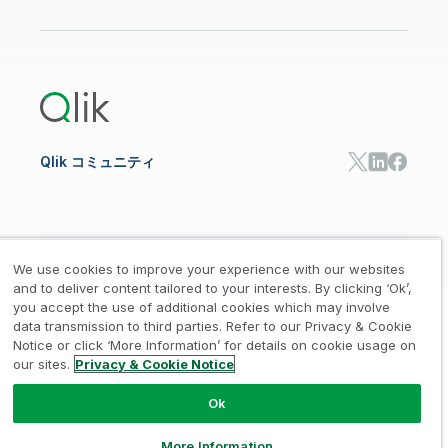
データ分析
オンライントレーニング
リソースライブラリ
Qlik Cloud Analytics
製品関連
Qlik Answers
Qlik Predict
Qlik Automate
Qlik コミュニティ
日本語
We use cookies to improve your experience with our websites
and to deliver content tailored to your interests. By clicking ‘Ok’,
you accept the use of additional cookies which may involve
data transmission to third parties. Refer to our Privacy & Cookie
法的規約
プライバシーとクッキー通知
商標
/
/
/
Notice or click ‘More Information’ for details on cookie usage on
our sites.
Privacy & Cookie Notice
Trust
利用規約
個人情報取り扱い申請
/
/
Ok
© 1993-2026 QlikTech International
AB, All Rights Reserved
More Information