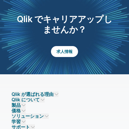
Qlik でキャリアアップし
ませんか？
求人情報
Qlik が選ばれる理由
Qlik について
Qlik が選ばれる理由
製品
信頼とセキュリティ
企業情報
価格
データ統合とデータ品質
信頼とプライバシー
採用情報
ソリューション
信頼と AI
ニュースルーム
データ統合
Qlik Talend
学習
ソリューションパートナー
主なテクノロジーパートナー
事業所 / 連絡先
データ分析
Qlik Talend Cloud
サポート
データソースとターゲット
AI / 機械学習
イベント
Talend Data Fabric
パートナー検索