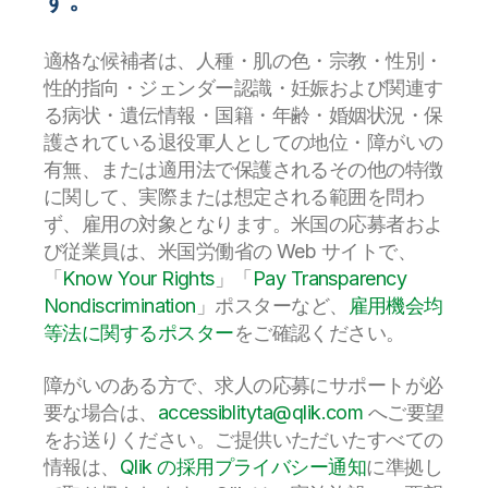
適格な候補者は、人種・肌の色・宗教・性別・
性的指向・ジェンダー認識・妊娠および関連す
る病状・遺伝情報・国籍・年齢・婚姻状況・保
護されている退役軍人としての地位・障がいの
有無、または適用法で保護されるその他の特徴
に関して、実際または想定される範囲を問わ
ず、雇用の対象となります。米国の応募者およ
び従業員は、米国労働省の Web サイトで、
「
Know Your Rights
」「
Pay Transparency
Nondiscrimination
」ポスターなど、
雇用機会均
等法に関するポスター
をご確認ください。
障がいのある方で、求人の応募にサポートが必
要な場合は、
accessiblityta@qlik.com
へご要望
をお送りください。ご提供いただいたすべての
情報は、
Qlik の採用プライバシー通知
に準拠し