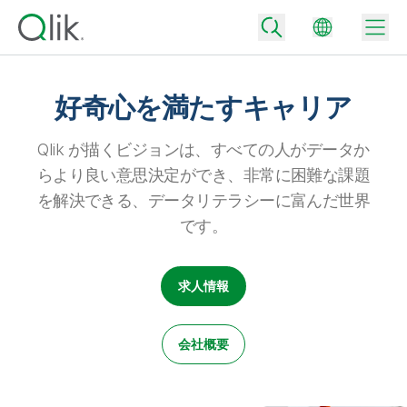
好奇心を満たすキャリア
Back
Qlik が描くビジョンは、すべての人がデータか
Back
らより良い意思決定ができ、非常に困難な課題
Back
を解決できる、データリテラシーに富んだ世界
Qlik が選ばれる理由
Back
です。
データ統合
データをビジネス成果へ
データ統合とデータ品質の価格
求人情報
テクノロジーパートナーとの連携
イベント / Web セミナー
データ分析と AI
適切なデータ統合プランで、信頼できるデータを迅速に提供し、よりスマー
トな意思決定を促進します。
Back
Qlik のデータ統合とデータ分析の価値を最大化
Back
リソースライブラリ
すべての製品
会社概要
データ分析の価格
Back
コミュニティ
カスタマーサポート
企業情報
適切なデータ分析プランで、より優れたインサイトを獲得し、ビジネス成果
コミュニティ
カスタマーポータル
採用情報
の達成をサポートします。