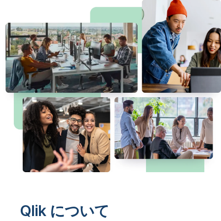
初期トレーニング
Qlik
ニュースルーム
製品関連
事業所 / 連絡先
Talend
Qlik について