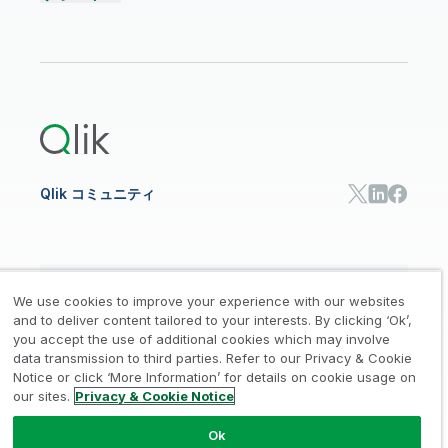
コミュニティ
リソース
サポート
データ分析
オンライントレーニング
リソースライブラリ
Qlik Cloud Analytics
製品関連
Qlik Answers
Qlik Predict
Qlik Automate
Qlik コミュニティ
日本語
We use cookies to improve your experience with our websites
and to deliver content tailored to your interests. By clicking ‘Ok’,
you accept the use of additional cookies which may involve
data transmission to third parties. Refer to our Privacy & Cookie
法的規約
プライバシーとクッキー通知
商標
/
/
/
Notice or click ‘More Information’ for details on cookie usage on
our sites.
Privacy & Cookie Notice
Trust
利用規約
個人情報取り扱い申請
/
/
Ok
© 1993-2026 QlikTech International