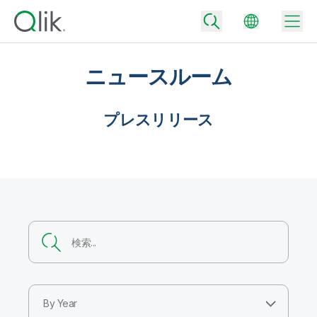
ニュースルーム
Back
プレスリリース
Back
Back
Qlik が選ばれる理由
Back
データ統合
データをビジネス成果へ
データ統合とデータ品質の価格
テクノロジーパートナーとの連携
イベント / Web セミナー
データ分析と AI
適切なデータ統合プランで、信頼できるデータを迅速に提供し、よりスマー
トな意思決定を促進します。
Back
Qlik のデータ統合とデータ分析の価値を最大化
Back
リソースライブラリ
すべての製品
データ分析の価格
Back
コミュニティ
カスタマーサポート
企業情報
適切なデータ分析プランで、より優れたインサイトを獲得し、ビジネス成果
By Year
コミュニティ
カスタマーポータル
採用情報
の達成をサポートします。