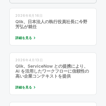
初期トレーニング
Qlik
ニュースルーム
製品関連
事業所 / 連絡先
Talend
2026年6月16日
Qlik、日本法人の執行役員社長に今野
芳弘が就任
詳細を見る
2026年4月13日
Qlik、ServiceNow との提携により、
AI を活用したワークフローに信頼性の
高い企業コンテキストを提供
詳細を見る