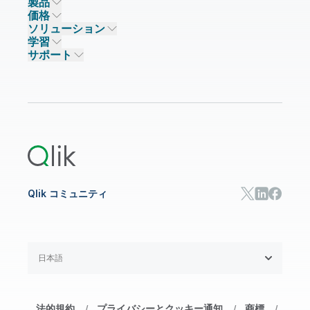
製品
信頼とセキュリティ
企業情報
価格
データ統合とデータ品質
信頼とプライバシー
採用情報
ソリューション
信頼と AI
ニュースルーム
データ統合
Qlik Talend
学習
ソリューションパートナー
主なテクノロジーパートナー
事業所 / 連絡先
データ分析
Qlik Talend Cloud
サポート
データソースとターゲット
AI / 機械学習
イベント
Talend Data Fabric
パートナー検索
コミュニティ
リソース
サポート
データ分析
オンライントレーニング
リソースライブラリ
Qlik Cloud Analytics
製品関連
Qlik Answers
Qlik Predict
Qlik Automate
Qlik コミュニティ
日本語
法的規約
プライバシーとクッキー通知
商標
/
/
/