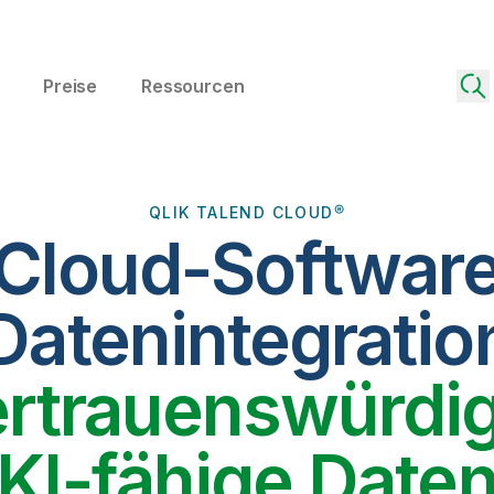
Preise
Ressourcen
QLIK TALEND CLOUD®
 Cloud-Software
Datenintegratio
ertrauenswürdig
KI-fähige Date