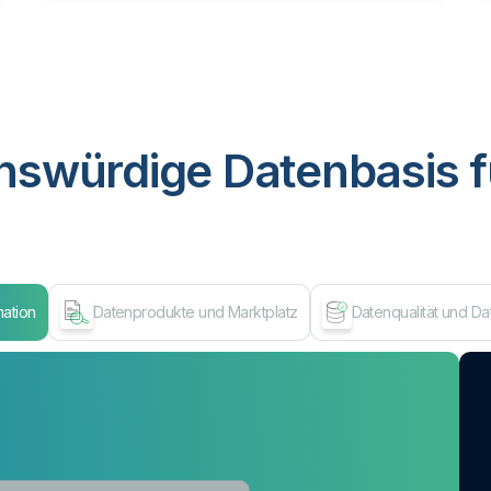
nswürdige Datenbasis f
mation
Datenprodukte und Marktplatz
Datenqualität und D