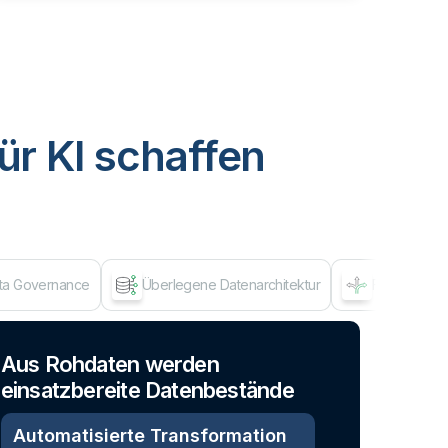
ür KI schaffen
ata Governance
Überlegene Datenarchitektur
Flexibles A
Dat
Aus Rohdaten werden
einsatzbereite Datenbestände
Automatisierte Transformation