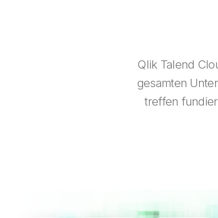
Qlik Talend Clo
gesamten Untern
treffen fundie