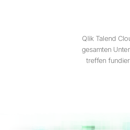
Qlik Talend Clo
gesamten Untern
treffen fundie