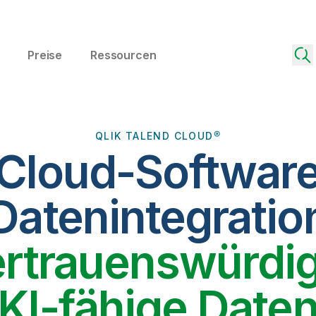
Preise
Ressourcen
QLIK TALEND CLOUD®
 Cloud-Software
Datenintegratio
ertrauenswürdig
KI-fähige Date