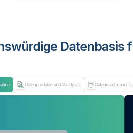
nswürdige Datenbasis f
mation
Datenprodukte und Marktplatz
Datenqualität und D