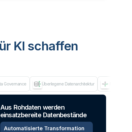
ür KI schaffen
ata Governance
Überlegene Datenarchitektur
Flexibles A
Dat
Aus Rohdaten werden
einsatzbereite Datenbestände
Automatisierte Transformation