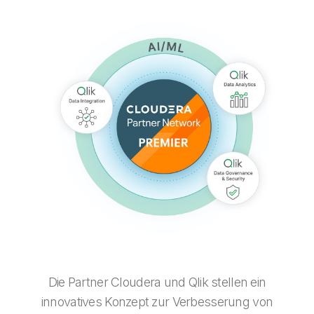
Onboarding
Qlik
Presse
Produktdokumentation
Weltweite Niederlassungen
Talend
Die Partner Cloudera und Qlik stellen ein
innovatives Konzept zur Verbesserung von