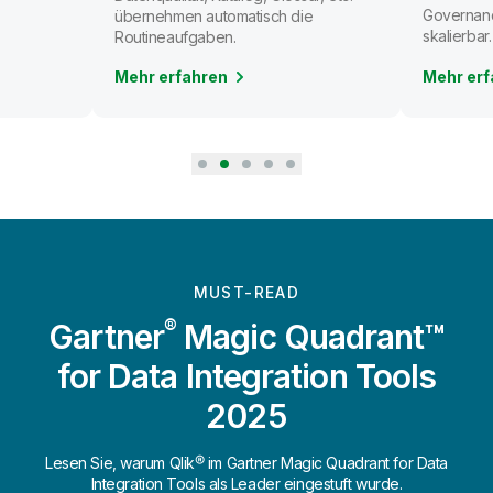
Governanc
übernehmen automatisch die
skalierbar.
Routineaufgaben.
Mehr erfahren
Mehr erf
MUST-READ
®
Gartner
Magic Quadrant™
for Data Integration Tools
2025
Lesen Sie, warum Qlik® im Gartner Magic Quadrant for Data
Integration Tools als Leader eingestuft wurde.