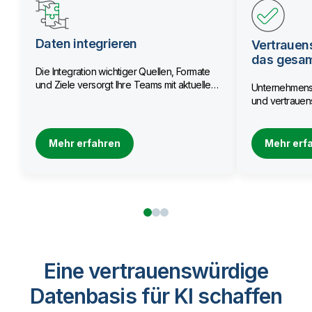
Daten integrieren
Vertrauen
das gesa
Die Integration wichtiger Quellen, Formate
und Ziele versorgt Ihre Teams mit aktuellen
Unternehmensw
Daten.
und vertrauens
Mehr erfahren
Mehr erf
Eine vertrauenswürdige
Datenbasis für KI schaffen