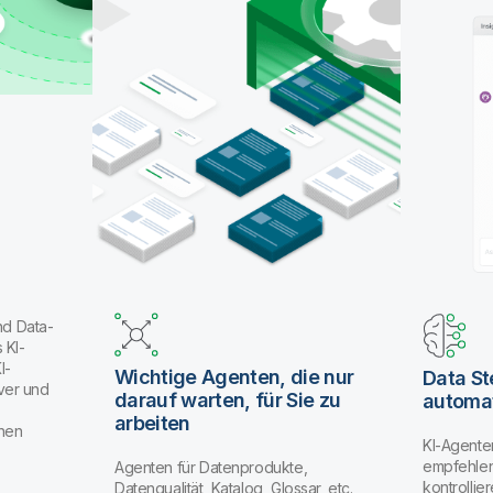
nd Data-
 KI-
I-
Wichtige Agenten, die nur
Data S
ver und
darauf warten, für Sie zu
automat
arbeiten
enen
KI-Agente
empfehlen
Agenten für Datenprodukte,
kontrolli
Datenqualität, Katalog, Glossar, etc.