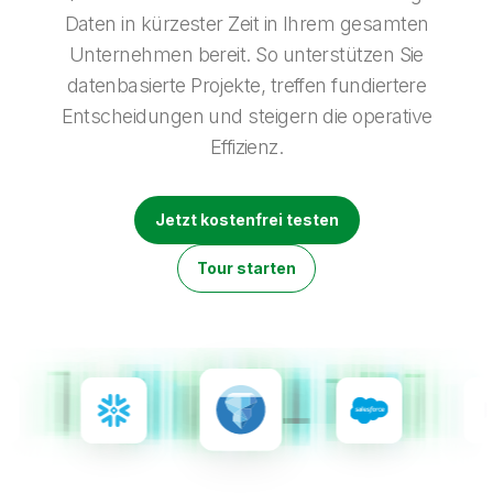
Onboarding
Qlik
Presse
Daten in kürzester Zeit in Ihrem gesamten
Produktdokumentation
Weltweite Niederlassungen
Unternehmen bereit. So unterstützen Sie
Talend
datenbasierte Projekte, treffen fundiertere
Entscheidungen und steigern die operative
Effizienz.
Jetzt kostenfrei testen
Tour starten