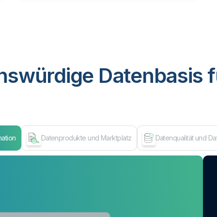
nswürdige Datenbasis f
mation
Datenprodukte und Marktplatz
Datenqualität und D