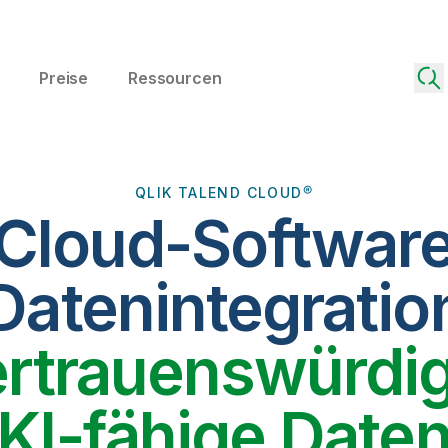
Preise
Ressourcen
QLIK TALEND CLOUD®
 Cloud-Software
Datenintegratio
ertrauenswürdig
KI-fähige Date