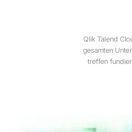
Qlik Talend Clo
gesamten Untern
treffen fundie