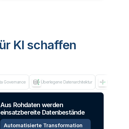
ür KI schaffen
ata Governance
Überlegene Datenarchitektur
Flexibles A
Dat
Aus Rohdaten werden
einsatzbereite Datenbestände
Automatisierte Transformation