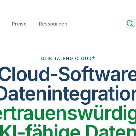
Preise
Ressourcen
QLIK TALEND CLOUD®
 Cloud-Software
Datenintegratio
ertrauenswürdig
KI-fähige Date