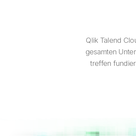
Qlik Talend Clo
gesamten Untern
treffen fundie