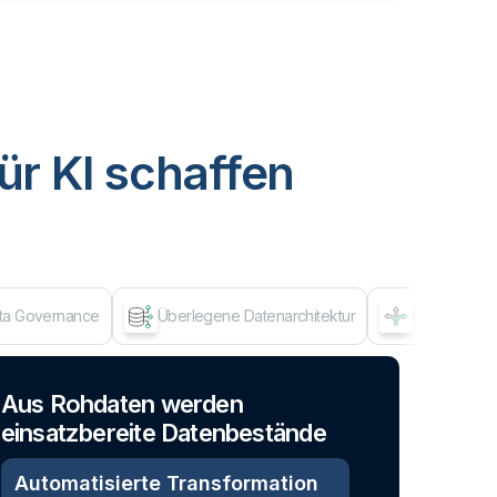
ür KI schaffen
ata Governance
Überlegene Datenarchitektur
Flexibles A
Dat
Aus Rohdaten werden
einsatzbereite Datenbestände
Automatisierte Transformation