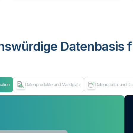
nswürdige Datenbasis f
mation
Datenprodukte und Marktplatz
Datenqualität und D