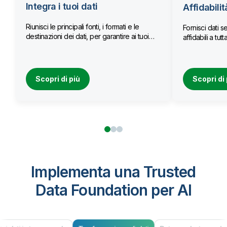
Integra i tuoi dati
Affidabilit
Riunisci le principali fonti, i formati e le
Fornisci dati se
destinazioni dei dati, per garantire ai tuoi
affidabili a tu
team l’accesso a dati aggiornati.
Scopri di più
Scopri di 
Implementa una Trusted
Data Foundation per AI