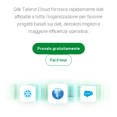
Onboarding
Qlik
Ultime notizie
Documentazione di prodotto
Sedi nel mondo
Qlik Talend Cloud fornisce rapidamente dati
Talend
affidabili a tutta l’organizzazione per favorire
progetti basati sui dati, decisioni migliori e
maggiore efficienza operativa.
Provalo gratuitamente
Fai il tour