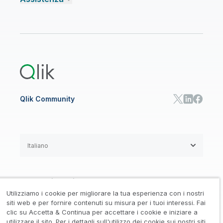
Talend Data Fabric
Trova un partner
Community
CENTRO RISORSE
Assistenza
AI ANALISI E AI
Onboarding
Libreria risorse
Qlik Cloud Analytics
Documentazione di prodotto
Qlik Answers
Qlik Predict
Qlik Automate
Qlik Community
Italiano
Accordi legali
/
Utilizziamo i cookie per migliorare la tua esperienza con i nostri
Informativa su privacy e cookie
/
siti web e per fornire contenuti su misura per i tuoi interessi. Fai
clic su Accetta & Continua per accettare i cookie e iniziare a
Marchi registrati
Affidabilità
utilizzare il sito. Per i dettagli sull'utilizzo dei cookie sui nostri siti,
/
/