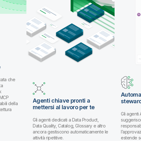
e
cata che
ta
k
Automat
k MCP
Agenti chiave pronti a
stewar
bili della
mettersi al lavoro per te
tettura
Gli agenti
Gli agenti dedicati a Data Product,
suggerisco
Data Quality, Catalog, Glossary e altro
responsabi
ancora gestiscono automaticamente le
l’approva
attività ripetitive.
estende s