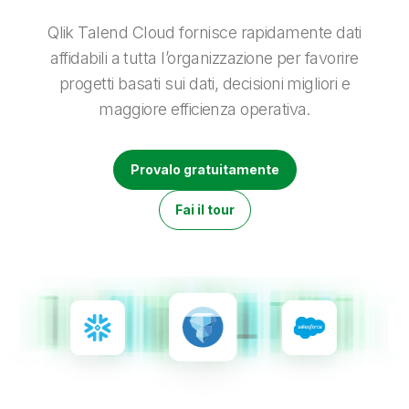
Onboarding
Qlik
Ultime notizie
Documentazione di prodotto
Sedi nel mondo
Qlik Talend Cloud fornisce rapidamente dati
Talend
affidabili a tutta l’organizzazione per favorire
progetti basati sui dati, decisioni migliori e
maggiore efficienza operativa.
Provalo gratuitamente
Fai il tour