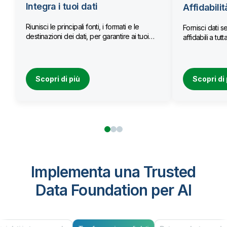
Integra i tuoi dati
Affidabilit
Riunisci le principali fonti, i formati e le
Fornisci dati se
destinazioni dei dati, per garantire ai tuoi
affidabili a tu
team l’accesso a dati aggiornati.
Scopri di più
Scopri di 
Implementa una Trusted
Data Foundation per AI