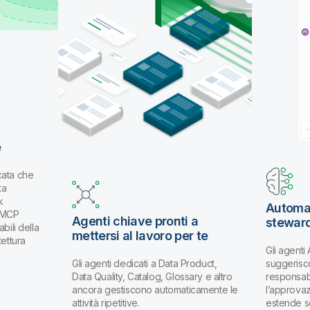
e
cata che
ta
k
Automat
k MCP
Agenti chiave pronti a
stewar
bili della
mettersi al lavoro per te
tettura
Gli agenti
Gli agenti dedicati a Data Product,
suggerisco
Data Quality, Catalog, Glossary e altro
responsabi
ancora gestiscono automaticamente le
l’approva
attività ripetitive.
estende s