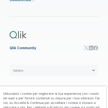
Talend Data Fabric
Trova un partner
Community
CENTRO RISORSE
Assistenza
AI ANALISI E AI
Onboarding
Libreria risorse
Qlik Cloud Analytics
Documentazione di prodotto
Qlik Answers
Qlik Predict
Qlik Automate
Qlik Community
Italiano
Accordi legali
/
Utilizziamo i cookie per migliorare la tua esperienza con i nostri
Informativa su privacy e cookie
/
siti web e per fornire contenuti su misura per i tuoi interessi. Fai
clic su Accetta & Continua per accettare i cookie e iniziare a
Marchi registrati
Affidabilità
utilizzare il sito. Per i dettagli sull'utilizzo dei cookie sui nostri siti,
/
/