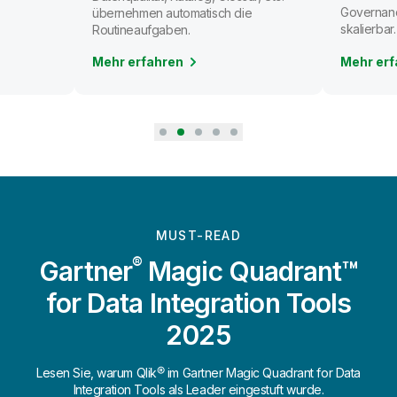
Governanc
übernehmen automatisch die
skalierbar.
Routineaufgaben.
Mehr erfahren
Mehr erf
MUST-READ
®
Gartner
Magic Quadrant™
for Data Integration Tools
2025
Lesen Sie, warum Qlik® im Gartner Magic Quadrant for Data
Integration Tools als Leader eingestuft wurde.