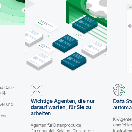
nd Data-
 KI-
I-
Wichtige Agenten, die nur
Data S
ver und
darauf warten, für Sie zu
automat
arbeiten
enen
KI-Agente
empfehlen
Agenten für Datenprodukte,
kontrolli
Datenqualität, Katalog, Glossar, etc.