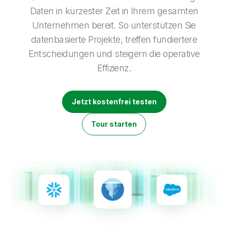
Onboarding
Qlik
Presse
Daten in kürzester Zeit in Ihrem gesamten
Produktdokumentation
Weltweite Niederlassungen
Unternehmen bereit. So unterstützen Sie
Talend
datenbasierte Projekte, treffen fundiertere
Entscheidungen und steigern die operative
Effizienz.
Jetzt kostenfrei testen
Tour starten