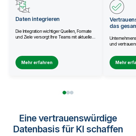
Daten integrieren
Vertrauen
das gesa
Die Integration wichtiger Quellen, Formate
und Ziele versorgt Ihre Teams mit aktuellen
Unternehmensw
Daten.
und vertrauens
Mehr erfahren
Mehr erf
Eine vertrauenswürdige
Datenbasis für KI schaffen