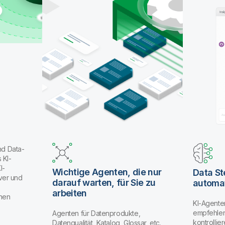
nd Data-
 KI-
I-
Wichtige Agenten, die nur
Data S
ver und
darauf warten, für Sie zu
automat
arbeiten
enen
KI-Agente
empfehlen
Agenten für Datenprodukte,
kontrolli
Datenqualität, Katalog, Glossar, etc.