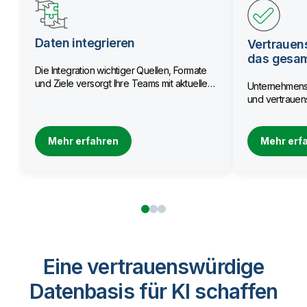
Daten integrieren
Vertrauen
das gesa
Die Integration wichtiger Quellen, Formate
und Ziele versorgt Ihre Teams mit aktuellen
Unternehmensw
Daten.
und vertrauens
Mehr erfahren
Mehr erf
Eine vertrauenswürdige
Datenbasis für KI schaffen