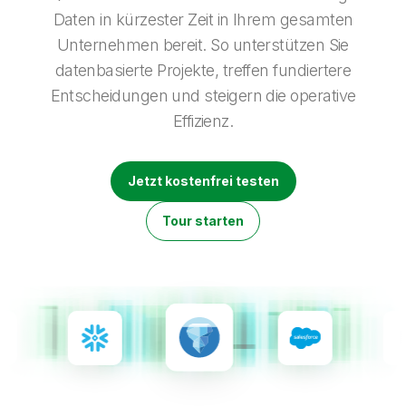
Onboarding
Qlik
Presse
Daten in kürzester Zeit in Ihrem gesamten
Produktdokumentation
Weltweite Niederlassungen
Unternehmen bereit. So unterstützen Sie
Talend
datenbasierte Projekte, treffen fundiertere
Entscheidungen und steigern die operative
Effizienz.
Jetzt kostenfrei testen
Tour starten