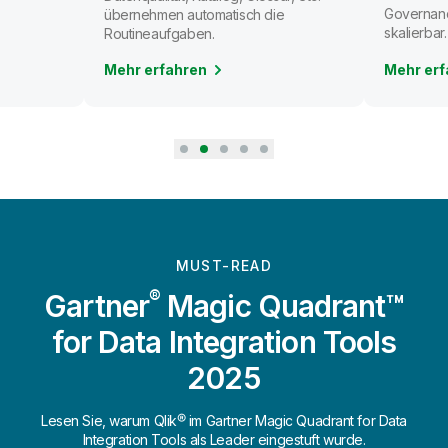
Governanc
übernehmen automatisch die
skalierbar.
Routineaufgaben.
Mehr erfahren
Mehr erf
MUST-READ
®
Gartner
Magic Quadrant™
for Data Integration Tools
2025
Lesen Sie, warum Qlik® im Gartner Magic Quadrant for Data
Integration Tools als Leader eingestuft wurde.