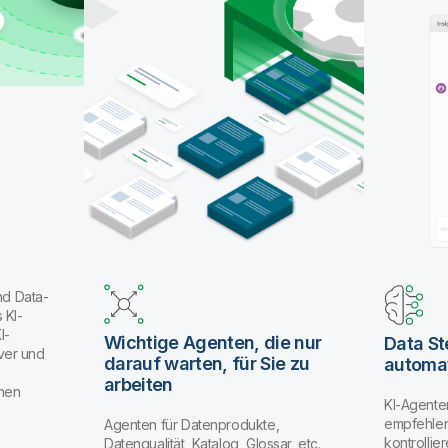
nd Data-
 KI-
I-
Wichtige Agenten, die nur
Data S
ver und
darauf warten, für Sie zu
automat
arbeiten
enen
KI-Agente
empfehlen
Agenten für Datenprodukte,
kontrolli
Datenqualität, Katalog, Glossar, etc.