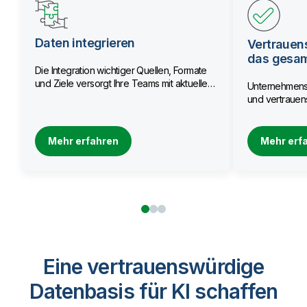
Daten integrieren
Vertrauen
das gesa
Die Integration wichtiger Quellen, Formate
und Ziele versorgt Ihre Teams mit aktuellen
Unternehmensw
Daten.
und vertrauens
Mehr erfahren
Mehr erf
Eine vertrauenswürdige
Datenbasis für KI schaffen