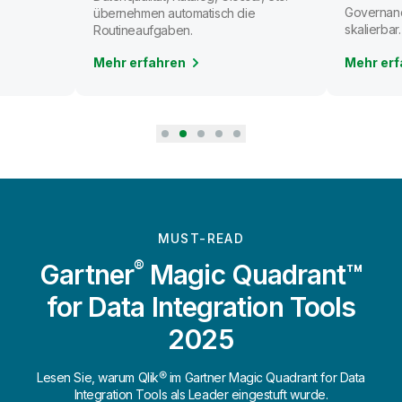
Governanc
übernehmen automatisch die
skalierbar.
Routineaufgaben.
Mehr erfahren
Mehr erf
MUST-READ
®
Gartner
Magic Quadrant™
for Data Integration Tools
2025
Lesen Sie, warum Qlik® im Gartner Magic Quadrant for Data
Integration Tools als Leader eingestuft wurde.