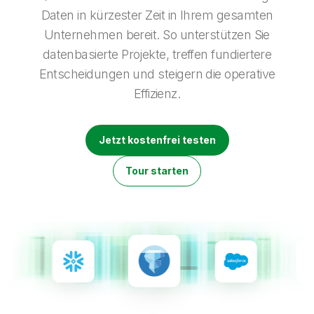
Onboarding
Qlik
Presse
Daten in kürzester Zeit in Ihrem gesamten
Produktdokumentation
Weltweite Niederlassungen
Unternehmen bereit. So unterstützen Sie
Talend
datenbasierte Projekte, treffen fundiertere
Entscheidungen und steigern die operative
Effizienz.
Jetzt kostenfrei testen
Tour starten