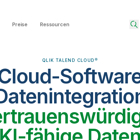
Preise
Ressourcen
QLIK TALEND CLOUD®
 Cloud-Software
Datenintegratio
ertrauenswürdig
KI-fähige Date