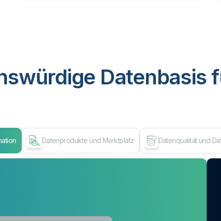
nswürdige Datenbasis f
mation
Datenprodukte und Marktplatz
Datenqualität und D