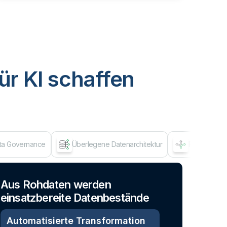
ür KI schaffen
ata Governance
Überlegene Datenarchitektur
Flexibles A
Dat
Aus Rohdaten werden
einsatzbereite Datenbestände
Automatisierte Transformation