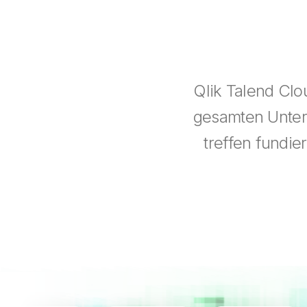
Qlik Talend Clo
gesamten Untern
treffen fundie