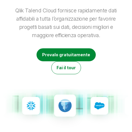
Onboarding
Qlik
Ultime notizie
Documentazione di prodotto
Sedi nel mondo
Qlik Talend Cloud fornisce rapidamente dati
Talend
affidabili a tutta l’organizzazione per favorire
progetti basati sui dati, decisioni migliori e
maggiore efficienza operativa.
Provalo gratuitamente
Fai il tour