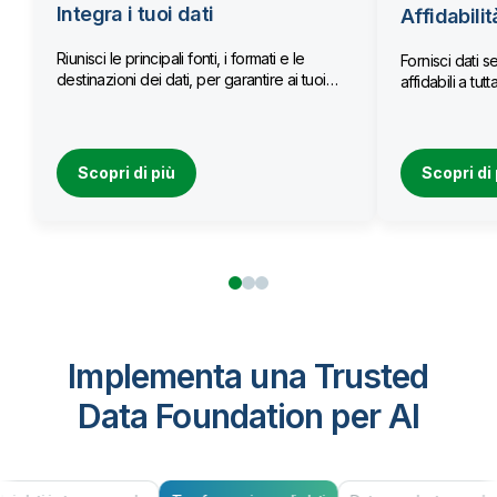
Integra i tuoi dati
Affidabilit
Riunisci le principali fonti, i formati e le
Fornisci dati se
destinazioni dei dati, per garantire ai tuoi
affidabili a tu
team l’accesso a dati aggiornati.
Scopri di più
Scopri di 
Implementa una Trusted
Data Foundation per AI