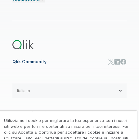
Talend Data Fabric
Trova un partner
Community
CENTRO RISORSE
Assistenza
AI ANALISI E AI
Onboarding
Libreria risorse
Qlik Cloud Analytics
Documentazione di prodotto
Qlik Answers
Qlik Predict
Qlik Automate
Qlik Community
Italiano
Accordi legali
/
Utilizziamo i cookie per migliorare la tua esperienza con i nostri
Informativa su privacy e cookie
/
siti web e per fornire contenuti su misura per i tuoi interessi. Fai
clic su Accetta & Continua per accettare i cookie e iniziare a
Marchi registrati
Affidabilità
utilizzare il sito. Per i dettagli sull'utilizzo dei cookie sui nostri siti,
/
/