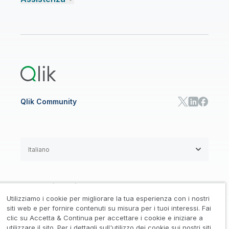
Talend Data Fabric
Trova un partner
Community
CENTRO RISORSE
Assistenza
AI ANALISI E AI
Onboarding
Libreria risorse
Qlik Cloud Analytics
Documentazione di prodotto
Qlik Answers
Qlik Predict
Qlik Automate
Qlik Community
Italiano
Accordi legali
/
Utilizziamo i cookie per migliorare la tua esperienza con i nostri
Informativa su privacy e cookie
/
siti web e per fornire contenuti su misura per i tuoi interessi. Fai
clic su Accetta & Continua per accettare i cookie e iniziare a
Marchi registrati
Affidabilità
utilizzare il sito. Per i dettagli sull'utilizzo dei cookie sui nostri siti,
/
/