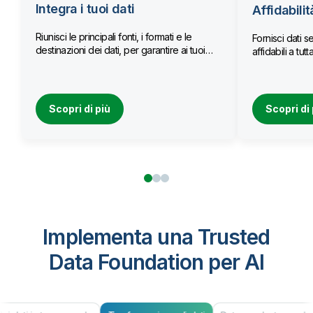
Integra i tuoi dati
Affidabilit
Riunisci le principali fonti, i formati e le
Fornisci dati se
destinazioni dei dati, per garantire ai tuoi
affidabili a tu
team l’accesso a dati aggiornati.
Scopri di più
Scopri di 
Implementa una Trusted
Data Foundation per AI