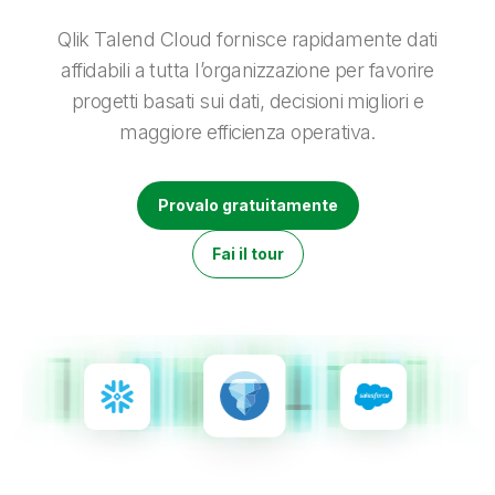
Onboarding
Qlik
Ultime notizie
Documentazione di prodotto
Sedi nel mondo
Qlik Talend Cloud fornisce rapidamente dati
Talend
affidabili a tutta l’organizzazione per favorire
progetti basati sui dati, decisioni migliori e
maggiore efficienza operativa.
Provalo gratuitamente
Fai il tour