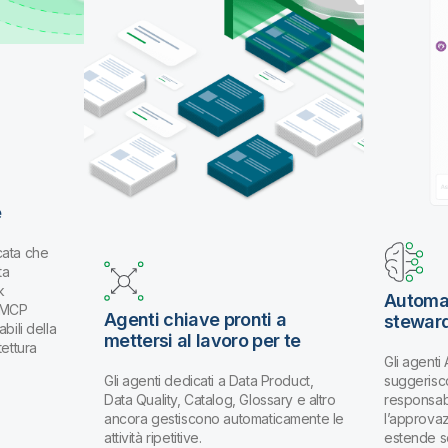
e
cata che
ta
k
Automat
k MCP
Agenti chiave pronti a
stewar
bili della
mettersi al lavoro per te
tettura
Gli agenti
Gli agenti dedicati a Data Product,
suggerisco
Data Quality, Catalog, Glossary e altro
responsabi
ancora gestiscono automaticamente le
l’approva
attività ripetitive.
estende s