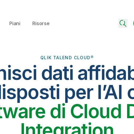
Piani
Risorse
QLIK TALEND CLOUD®
isci dati affidab
isposti per l’AI c
tware di Cloud 
Integration