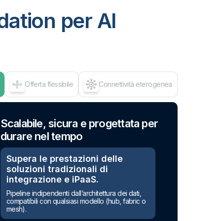
ation per AI
Offerta flessibile
Connettività eterogenea
Mov
Scalabile, sicura e progettata per
Una soluzione, molteplici pattern
durare nel tempo
di integrazione
Supera le prestazioni delle
ELT o ETL. Dal batch al real-
soluzioni tradizionali di
time.
integrazione e iPaaS.
Gestisci il pattern di integrazione da un unico
punto. Scegli l’approccio più adatto per ogni
Pipeline indipendenti dall’architettura dei dati,
carico di lavoro e scala senza dover integrare
compatibili con qualsiasi modello (hub, fabric o
diversi strumenti.
mesh).