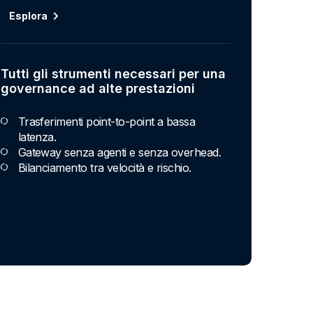
Vedi i pacchetti
Esplora
Progettata per adattarsi al tuo modo
Tutti gli strumenti necessari per una
di lavorare
governance ad alte prestazioni
Supporta ELT, ETL e l’acquisizione in
Trasferimenti point-to-point a bassa
streaming da un’unica soluzione.
latenza.
Crea pipeline di qualità parallelamente ai
Gateway senza agenti e senza overhead.
tuoi flussi di lavoro di integrazione, non
Bilanciamento tra velocità e rischio.
come elemento secondario.
Scala da progetti iniziali a implementazioni
a livello aziendale senza cambiare
strumento.