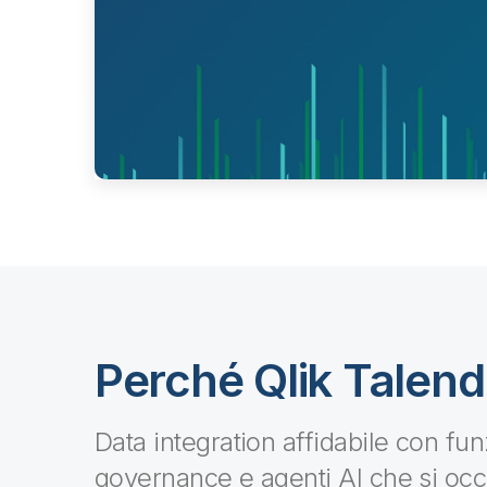
Perché Qlik Talen
Data integration affidabile con funz
governance e agenti AI che si occ