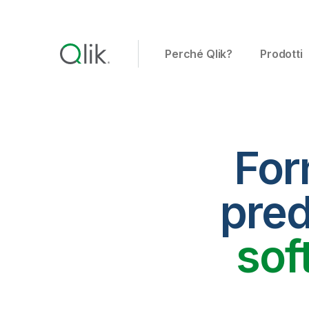
Perché Qlik?
Prodotti
Forn
pred
sof