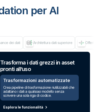
ation per AI
ance dei dati
Architettura dati superiore
Offerta flessibile
Mov
Trasforma i dati grezzi in asset
pronti all’uso
Trasformazioni automatizzate
Crea pipeline di trasformazione riutilizzabili che
adattano i dati a qualsiasi modello senza
scrivere una sola riga di codice.
Esplora le funzionalità