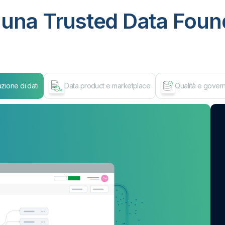
una Trusted Data Found
zione di dati
Data product e marketplace
Qualità e govern