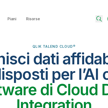
Piani
Risorse
QLIK TALEND CLOUD®
isci dati affidab
isposti per l’AI c
tware di Cloud 
Integration