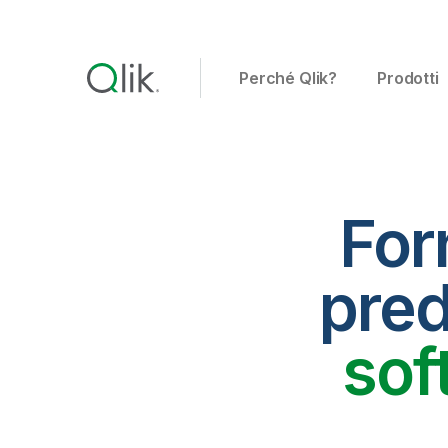
Perché Qlik?
Prodotti
Forn
pred
sof