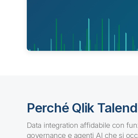
Perché Qlik Talen
Data integration affidabile con funz
governance e agenti AI che si occ