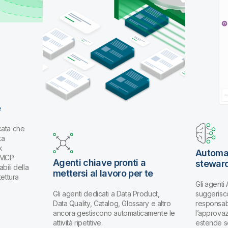
e
cata che
ta
k
Automat
k MCP
Agenti chiave pronti a
stewar
bili della
mettersi al lavoro per te
tettura
Gli agenti
Gli agenti dedicati a Data Product,
suggerisco
Data Quality, Catalog, Glossary e altro
responsabi
ancora gestiscono automaticamente le
l’approva
attività ripetitive.
estende s