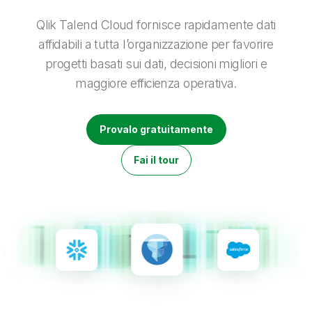
Onboarding
Qlik
Ultime notizie
Documentazione di prodotto
Sedi nel mondo
Qlik Talend Cloud fornisce rapidamente dati
Talend
affidabili a tutta l’organizzazione per favorire
progetti basati sui dati, decisioni migliori e
maggiore efficienza operativa.
Provalo gratuitamente
Fai il tour