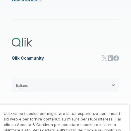
Talend Data Fabric
Trova un partner
Community
CENTRO RISORSE
Assistenza
AI ANALISI E AI
Onboarding
Libreria risorse
Qlik Cloud Analytics
Documentazione di prodotto
Qlik Answers
Qlik Predict
Qlik Automate
Qlik Community
Italiano
Accordi legali
/
Utilizziamo i cookie per migliorare la tua esperienza con i nostri
Informativa su privacy e cookie
/
siti web e per fornire contenuti su misura per i tuoi interessi. Fai
clic su Accetta & Continua per accettare i cookie e iniziare a
Marchi registrati
Affidabilità
utilizzare il sito. Per i dettagli sull'utilizzo dei cookie sui nostri siti,
/
/