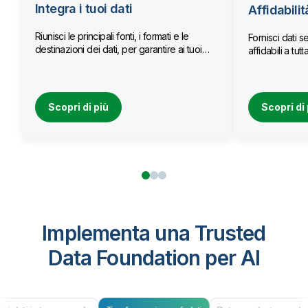
Integra i tuoi dati
Affidabilit
Riunisci le principali fonti, i formati e le
Fornisci dati se
destinazioni dei dati, per garantire ai tuoi
affidabili a tu
team l’accesso a dati aggiornati.
Scopri di più
Scopri di 
Implementa una Trusted
Data Foundation per AI