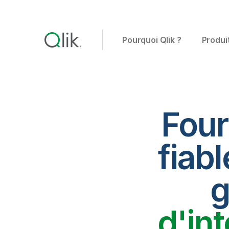
Pourquoi Qlik ?
Produi
Four
fiabl
g
d'in