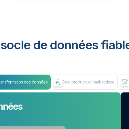
socle de données fiable
ransformation des données
Data products et marketplace
nnées