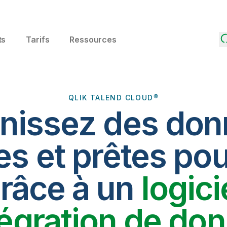
ts
Tarifs
Ressources
QLIK TALEND CLOUD®
nissez des do
es et prêtes pou
râce à un
logici
tégration de do