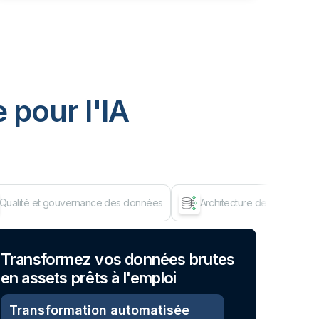
 pour I'IA
Qualité et gouvernance des données
Architecture de données d
Dép
Transformez vos données brutes
en assets prêts à l'emploi
Transformation automatisée