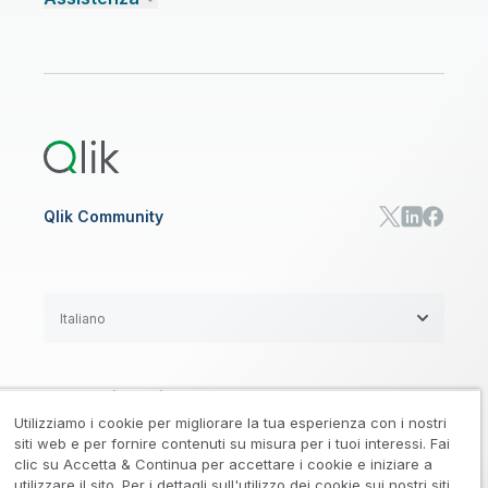
Talend Data Fabric
Trova un partner
Community
CENTRO RISORSE
Assistenza
AI ANALISI E AI
Onboarding
Libreria risorse
Qlik Cloud Analytics
Documentazione di prodotto
Qlik Answers
Qlik Predict
Qlik Automate
Qlik Community
Italiano
Accordi legali
/
Utilizziamo i cookie per migliorare la tua esperienza con i nostri
Informativa su privacy e cookie
/
siti web e per fornire contenuti su misura per i tuoi interessi. Fai
clic su Accetta & Continua per accettare i cookie e iniziare a
Marchi registrati
Affidabilità
utilizzare il sito. Per i dettagli sull'utilizzo dei cookie sui nostri siti,
/
/