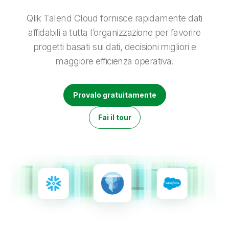
Onboarding
Qlik
Ultime notizie
Documentazione di prodotto
Sedi nel mondo
Qlik Talend Cloud fornisce rapidamente dati
Talend
affidabili a tutta l’organizzazione per favorire
progetti basati sui dati, decisioni migliori e
maggiore efficienza operativa.
Provalo gratuitamente
Fai il tour