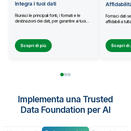
Integra i tuoi dati
Affidabilit
Riunisci le principali fonti, i formati e le
Fornisci dati se
destinazioni dei dati, per garantire ai tuoi
affidabili a tu
team l’accesso a dati aggiornati.
Scopri di più
Scopri di 
Implementa una Trusted
Data Foundation per AI