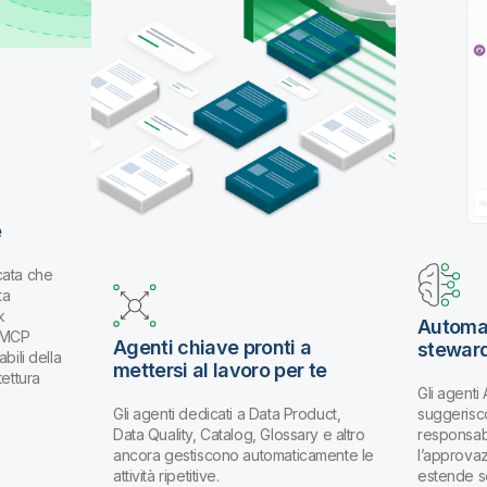
e
cata che
ta
k
Automat
k MCP
Agenti chiave pronti a
stewar
bili della
mettersi al lavoro per te
tettura
Gli agenti
Gli agenti dedicati a Data Product,
suggerisco
Data Quality, Catalog, Glossary e altro
responsabi
ancora gestiscono automaticamente le
l’approva
attività ripetitive.
estende s