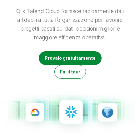
Onboarding
Qlik
Ultime notizie
Documentazione di prodotto
Sedi nel mondo
Qlik Talend Cloud fornisce rapidamente dati
Talend
affidabili a tutta l’organizzazione per favorire
progetti basati sui dati, decisioni migliori e
maggiore efficienza operativa.
Provalo gratuitamente
Fai il tour