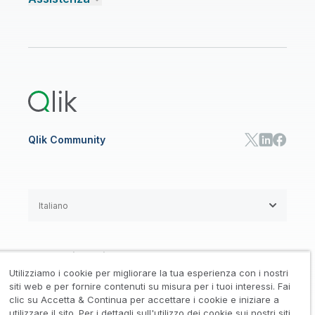
Talend Data Fabric
Trova un partner
Community
CENTRO RISORSE
Assistenza
AI ANALISI E AI
Onboarding
Libreria risorse
Qlik Cloud Analytics
Documentazione di prodotto
Qlik Answers
Qlik Predict
Qlik Automate
Qlik Community
Italiano
Accordi legali
/
Utilizziamo i cookie per migliorare la tua esperienza con i nostri
Informativa su privacy e cookie
/
siti web e per fornire contenuti su misura per i tuoi interessi. Fai
clic su Accetta & Continua per accettare i cookie e iniziare a
Marchi registrati
Affidabilità
utilizzare il sito. Per i dettagli sull'utilizzo dei cookie sui nostri siti,
/
/