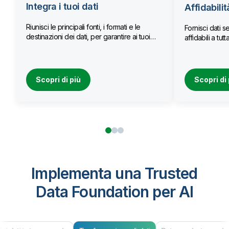
Integra i tuoi dati
Affidabilit
Riunisci le principali fonti, i formati e le
Fornisci dati se
destinazioni dei dati, per garantire ai tuoi
affidabili a tu
team l’accesso a dati aggiornati.
Scopri di più
Scopri di 
Implementa una Trusted
Data Foundation per AI