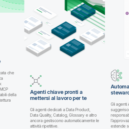
e
cata che
ta
k
Automat
k MCP
Agenti chiave pronti a
stewar
bili della
mettersi al lavoro per te
tettura
Gli agenti
Gli agenti dedicati a Data Product,
suggerisco
Data Quality, Catalog, Glossary e altro
responsabi
ancora gestiscono automaticamente le
l’approva
attività ripetitive.
estende s