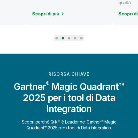
qualità.
Scopri di più
Scopri di
RISORSA CHIAVE
®
Gartner
Magic Quadrant™
2025 per i tool di Data
Integration
Scopri perché Qlik® è Leader nel Gartner® Magic
Quadrant™ 2025 per i tool di Data Integration.