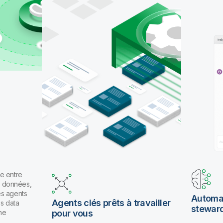
pour travailler en langage naturel.
e entre
es données,
es agents
Automat
Agents clés prêts à travailler
os data
stewar
ne
pour vous