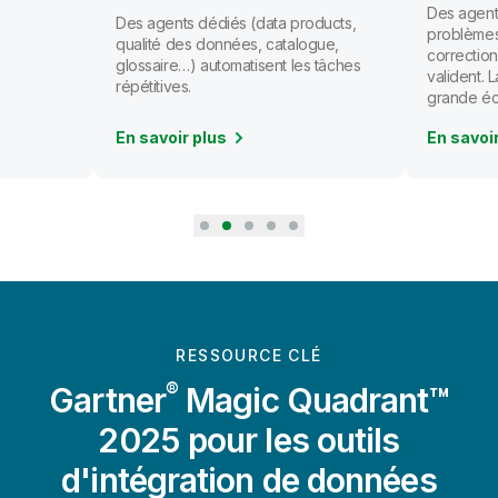
Des agents
Des agents dédiés (data products,
problèmes
qualité des données, catalogue,
correction
glossaire…) automatisent les tâches
valident.
répétitives.
grande éc
En savoir plus
En savoi
RESSOURCE CLÉ
®
Gartner
Magic Quadrant™
2025 pour les outils
d'intégration de données