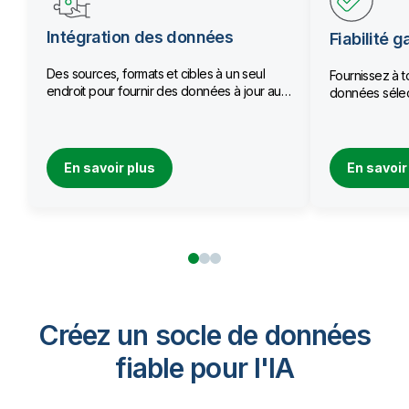
Intégration des données
Fiabilité g
Des sources, formats et cibles à un seul
Fournissez à t
endroit pour fournir des données à jour aux
données sélec
équipes.
qualité.
En savoir plus
En savoir
Créez un socle de données
fiable pour I'IA