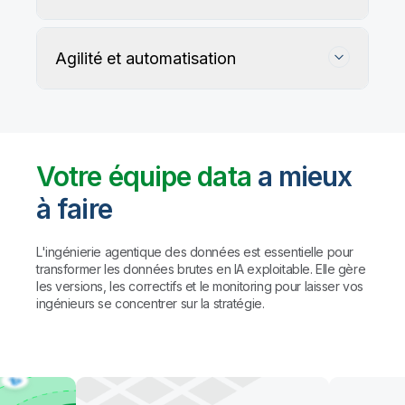
Agilité et automatisation
Votre équipe data
a mieux
à faire
Suivez, préservez et protégez l'exactitude
de vos données
L'ingénierie agentique des données est essentielle pour
transformer les données brutes en IA exploitable. Elle gère
les versions, les correctifs et le monitoring pour laisser vos
Les règles personnalisées et les agents IA détectent
Automatisez la gestion du data warehouse,
ingénieurs se concentrer sur la stratégie.
et profilent les problèmes de qualité, puis proposent
des lakehouses et du data lake prêt pour l'IA
des corrections (avec validation humaine préalable
à toute action).
Résultat : des
données fiables à
Automatisez le mapping, la création de tables et la
grande échelle, sans compromis sur la
transformation des données. Créez des pipelines
gouvernance.
avec des agents de codage comme Claude Code
et GitHub Copilot, ou utilisez l'assistant IA de Qlik