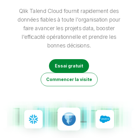
Onboarding
insights plus pertinents et optimiser vos résultats.
Qlik
Presse
Documentation produits
Nos bureaux dans le monde
Qlik Talend Cloud fournit rapidement des
Talend
données fiables à toute l'organisation pour
faire avancer les projets data, booster
l'efficacité opérationnelle et prendre les
bonnes décisions.
Essai gratuit
Commencer la visite