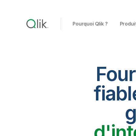
Pourquoi Qlik ?
Produi
Four
fiabl
g
d'in