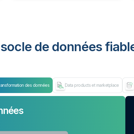
socle de données fiable
ransformation des données
Data products et marketplace
nnées