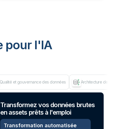
 pour I'IA
Qualité et gouvernance des données
Architecture de données d
Dép
Transformez vos données brutes
en assets prêts à l'emploi
Transformation automatisée