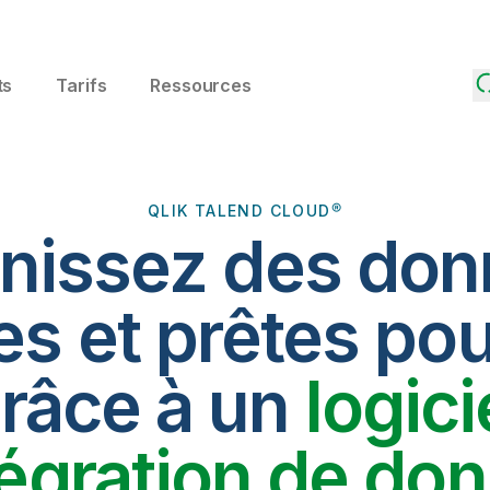
ts
Tarifs
Ressources
QLIK TALEND CLOUD®
nissez des do
es et prêtes pou
râce à un
logici
tégration de do