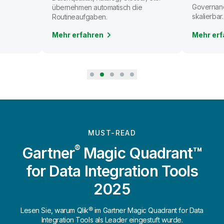
Governanc
übernehmen automatisch die
skalierbar.
Routineaufgaben.
Mehr erfahren
Mehr erf
MUST-READ
®
Gartner
Magic Quadrant™
for Data Integration Tools
2025
Lesen Sie, warum Qlik® im Gartner Magic Quadrant for Data
Integration Tools als Leader eingestuft wurde.