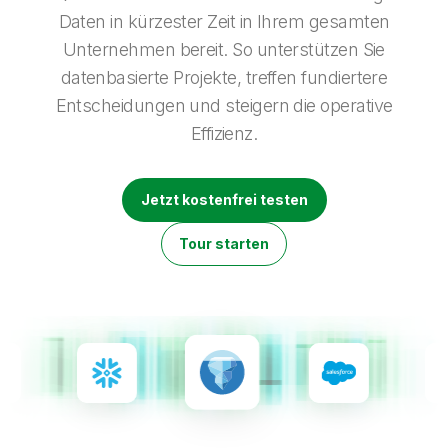
Onboarding
Qlik
Presse
Daten in kürzester Zeit in Ihrem gesamten
Produktdokumentation
Weltweite Niederlassungen
Unternehmen bereit. So unterstützen Sie
Talend
datenbasierte Projekte, treffen fundiertere
Entscheidungen und steigern die operative
Effizienz.
Jetzt kostenfrei testen
Tour starten