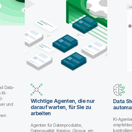
nd Data-
 KI-
I-
Wichtige Agenten, die nur
Data S
ver und
darauf warten, für Sie zu
automat
arbeiten
enen
KI-Agente
empfehlen
Agenten für Datenprodukte,
kontrolli
Datenqualität, Katalog, Glossar, etc.