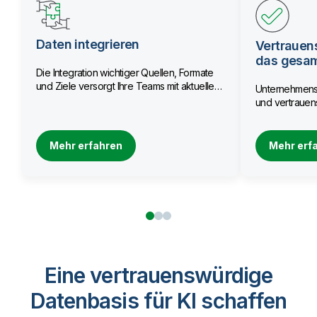
Daten integrieren
Vertrauen
das gesa
Die Integration wichtiger Quellen, Formate
und Ziele versorgt Ihre Teams mit aktuellen
Unternehmensw
Daten.
und vertrauens
Mehr erfahren
Mehr erf
Eine vertrauenswürdige
Datenbasis für KI schaffen