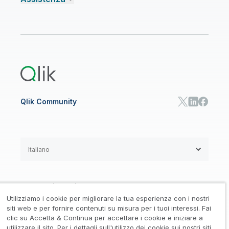
Talend Data Fabric
Trova un partner
Community
CENTRO RISORSE
Assistenza
AI ANALISI E AI
Onboarding
Libreria risorse
Qlik Cloud Analytics
Documentazione di prodotto
Qlik Answers
Qlik Predict
Qlik Automate
Qlik Community
Italiano
Accordi legali
/
Utilizziamo i cookie per migliorare la tua esperienza con i nostri
Informativa su privacy e cookie
/
siti web e per fornire contenuti su misura per i tuoi interessi. Fai
clic su Accetta & Continua per accettare i cookie e iniziare a
Marchi registrati
Affidabilità
utilizzare il sito. Per i dettagli sull'utilizzo dei cookie sui nostri siti,
/
/