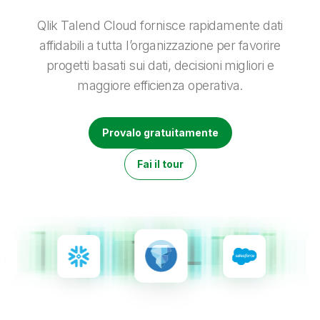
Onboarding
Qlik
Ultime notizie
Documentazione di prodotto
Sedi nel mondo
Qlik Talend Cloud fornisce rapidamente dati
Talend
affidabili a tutta l’organizzazione per favorire
progetti basati sui dati, decisioni migliori e
maggiore efficienza operativa.
Provalo gratuitamente
Fai il tour