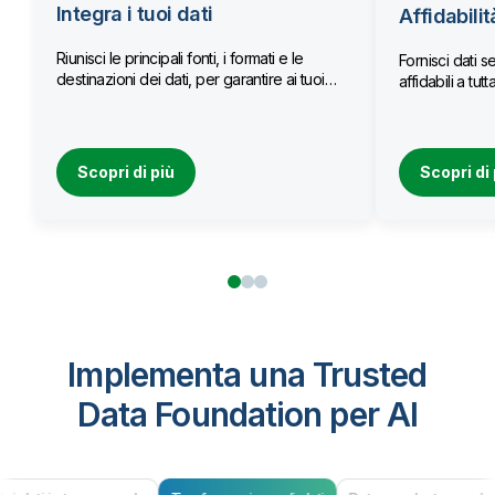
Integra i tuoi dati
Affidabilit
Riunisci le principali fonti, i formati e le
Fornisci dati se
destinazioni dei dati, per garantire ai tuoi
affidabili a tu
team l’accesso a dati aggiornati.
Scopri di più
Scopri di 
Implementa una Trusted
Data Foundation per AI