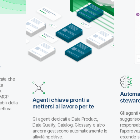
e
cata che
ta
k
Automat
k MCP
Agenti chiave pronti a
stewar
bili della
mettersi al lavoro per te
tettura
Gli agenti
Gli agenti dedicati a Data Product,
suggerisco
Data Quality, Catalog, Glossary e altro
responsabi
ancora gestiscono automaticamente le
l’approva
attività ripetitive.
estende s