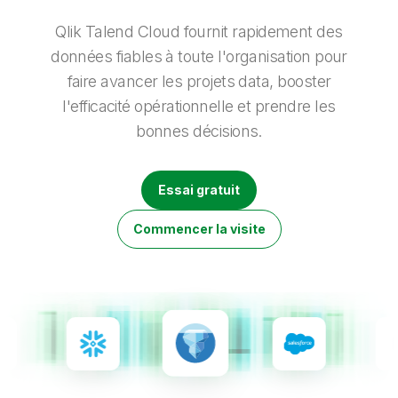
Onboarding
insights plus pertinents et optimiser vos résultats.
Qlik
Presse
Documentation produits
Nos bureaux dans le monde
Qlik Talend Cloud fournit rapidement des
Talend
données fiables à toute l'organisation pour
faire avancer les projets data, booster
l'efficacité opérationnelle et prendre les
bonnes décisions.
Essai gratuit
Commencer la visite