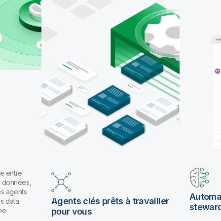
pour travailler en langage naturel.
e entre
es données,
es agents
Automat
Agents clés prêts à travailler
os data
stewar
ne
pour vous