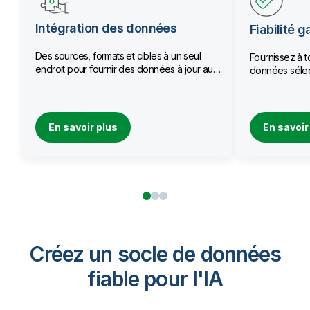
Intégration des données
Fiabilité g
Des sources, formats et cibles à un seul
Fournissez à t
endroit pour fournir des données à jour aux
données sélec
équipes.
qualité.
En savoir plus
En savoir
Créez un socle de données
fiable pour I'IA