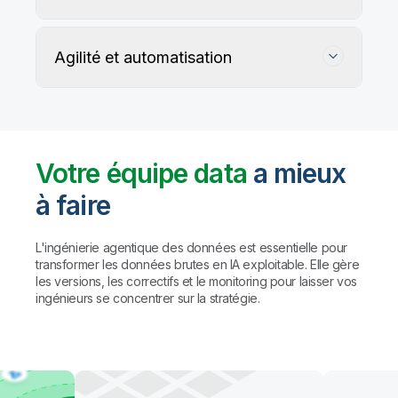
Agilité et automatisation
Votre équipe data
a mieux
à faire
Suivez, préservez et protégez l'exactitude
de vos données
L'ingénierie agentique des données est essentielle pour
transformer les données brutes en IA exploitable. Elle gère
les versions, les correctifs et le monitoring pour laisser vos
Les règles personnalisées et les agents IA détectent
Automatisez la gestion du data warehouse,
ingénieurs se concentrer sur la stratégie.
et profilent les problèmes de qualité, puis proposent
des lakehouses et du data lake prêt pour l'IA
des corrections (avec validation humaine préalable
à toute action).
Résultat : des
données fiables à
Automatisez le mapping, la création de tables et la
grande échelle, sans compromis sur la
transformation des données. Créez des pipelines
gouvernance.
avec des agents de codage comme Claude Code
et GitHub Copilot, ou utilisez l'assistant IA de Qlik