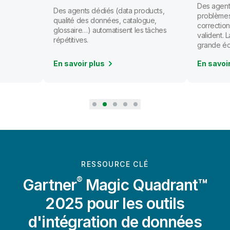
Des agents
Des agents dédiés (data products,
problèmes
qualité des données, catalogue,
correction
glossaire…) automatisent les tâches
valident.
répétitives.
grande éc
En savoir plus
En savoi
RESSOURCE CLÉ
®
Gartner
Magic Quadrant™
2025 pour les outils
d'intégration de données