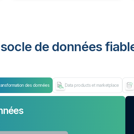
socle de données fiable
ransformation des données
Data products et marketplace
nnées