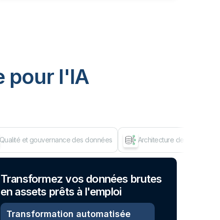
 pour I'IA
Qualité et gouvernance des données
Architecture de données d
Dép
Transformez vos données brutes
en assets prêts à l'emploi
Transformation automatisée