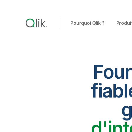
Pourquoi Qlik ?
Produi
Four
fiabl
g
d'in