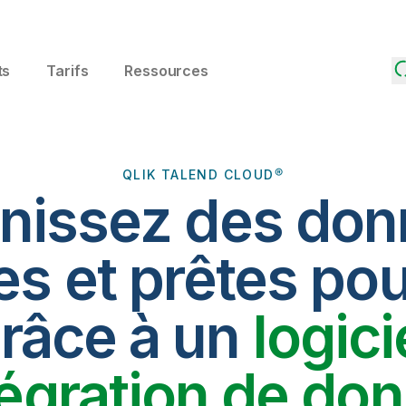
ts
Tarifs
Ressources
QLIK TALEND CLOUD®
nissez des do
es et prêtes pou
râce à un
logici
tégration de do