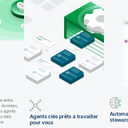
avec des agents de codage comme Claude Code
et GitHub Copilot, ou utilisez l'assistant IA de Qlik
pour travailler en langage naturel.
 entre
s données,
s agents
Automati
Agents clés prêts à travailler
s data
steward