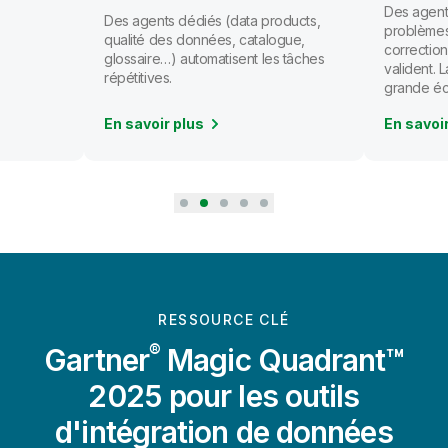
e
pour vous
Des agents 
Des agents dédiés (data products,
problèmes 
qualité des données, catalogue,
corrections
glossaire…) automatisent les tâches
valident. L
répétitives.
grande éch
En savoir plus
En savoir 
RESSOURCE CLÉ
®
Gartner
Magic Quadrant™
2025 pour les outils