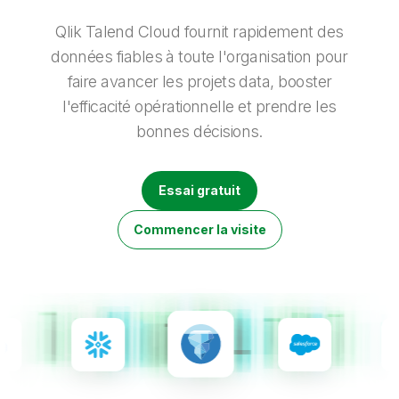
Onboarding
insights plus pertinents et optimiser vos résultats.
Qlik
Presse
Documentation produits
Nos bureaux dans le monde
Qlik Talend Cloud fournit rapidement des
Talend
données fiables à toute l'organisation pour
faire avancer les projets data, booster
l'efficacité opérationnelle et prendre les
bonnes décisions.
Essai gratuit
Commencer la visite