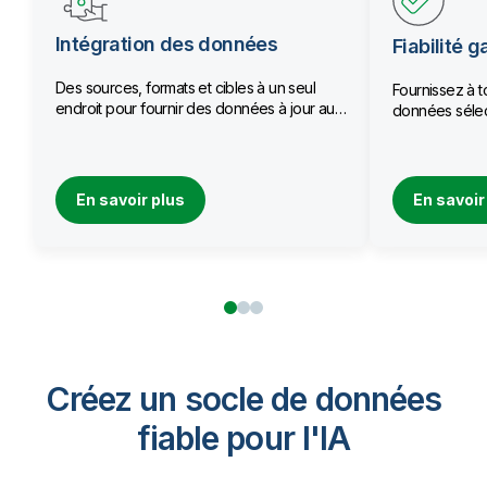
Intégration des données
Fiabilité g
Des sources, formats et cibles à un seul
Fournissez à t
endroit pour fournir des données à jour aux
données sélec
équipes.
qualité.
En savoir plus
En savoir
Créez un socle de données
fiable pour I'IA