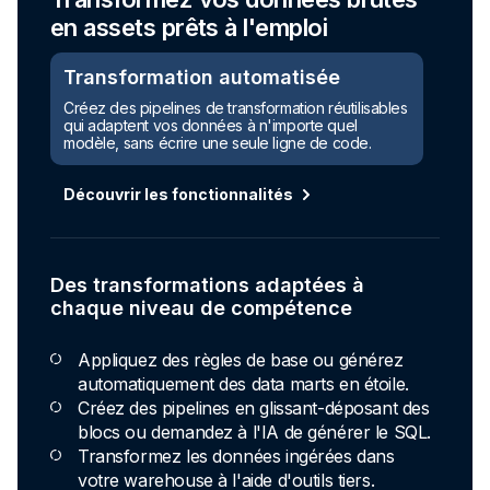
partagez vos données
Les data products, simplifiés
Transformez vos données brutes
Pour de meilleurs résultats, fournissez des
données de grande qualité, spécifiques à un
en assets prêts à l'emploi
domaine, faciles à trouver et utiliser en toute
confiance.
Transformation automatisée
Visite guidée
Créez des pipelines de transformation réutilisables
qui adaptent vos données à n'importe quel
modèle, sans écrire une seule ligne de code.
Tout ce qu'il faut pour transformer vos
Découvrir les fonctionnalités
données en produits
Organisez et regroupez données brutes,
Des transformations adaptées à
règles de qualité des données, contrats et
chaque niveau de compétence
infrastructure de façon fiable.
Créez la confiance grâce à une fiabilité, une
Appliquez des règles de base ou générez
conformité et une transparence accrues.
automatiquement des data marts en étoile.
Clarifiez les responsabilités entre producteurs