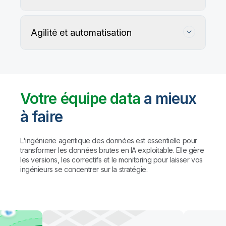
optimales
Agilité et automatisation
Votre équipe data
a mieux
à faire
Suivez, préservez et protégez l'exactitude
de vos données
L'ingénierie agentique des données est essentielle pour
transformer les données brutes en IA exploitable. Elle gère
les versions, les correctifs et le monitoring pour laisser vos
Les règles personnalisées et les agents IA détectent
Automatisez la gestion du data warehouse,
ingénieurs se concentrer sur la stratégie.
et profilent les problèmes de qualité, puis proposent
des lakehouses et du data lake prêt pour l'IA
des corrections (avec validation humaine préalable
à toute action).
Résultat : des
données fiables à
Automatisez le mapping, la création de tables et la
grande échelle, sans compromis sur la
transformation des données. Créez des pipelines
gouvernance.