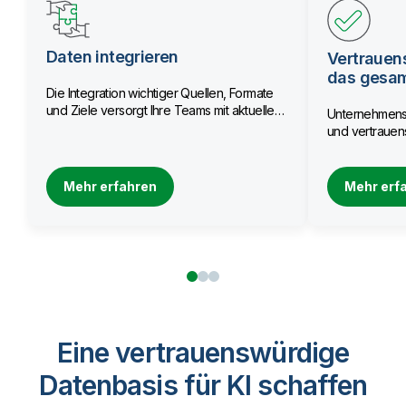
Daten integrieren
Vertrauen
das gesa
Die Integration wichtiger Quellen, Formate
und Ziele versorgt Ihre Teams mit aktuellen
Unternehmensw
Daten.
und vertrauens
Mehr erfahren
Mehr erf
Eine vertrauenswürdige
Datenbasis für KI schaffen