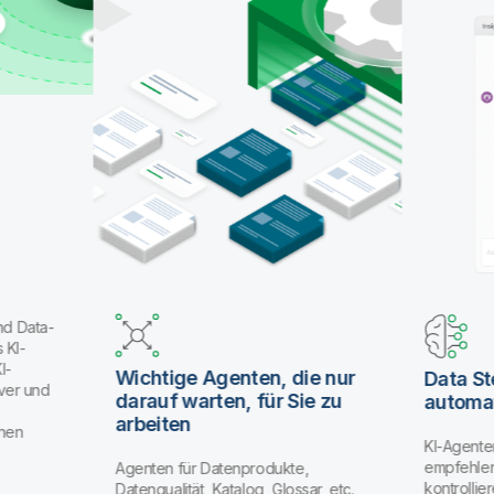
nd Data-
 KI-
I-
Wichtige Agenten, die nur
Data S
ver und
darauf warten, für Sie zu
automat
arbeiten
enen
KI-Agente
empfehlen
Agenten für Datenprodukte,
kontrolli
Datenqualität, Katalog, Glossar, etc.