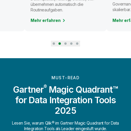
Governanc
übernehmen automatisch die
skalierbar.
Routineaufgaben.
Mehr erfahren
Mehr erf
MUST-READ
®
Gartner
Magic Quadrant™
for Data Integration Tools
2025
Lesen Sie, warum Qlik® im Gartner Magic Quadrant for Data
Integration Tools als Leader eingestuft wurde.