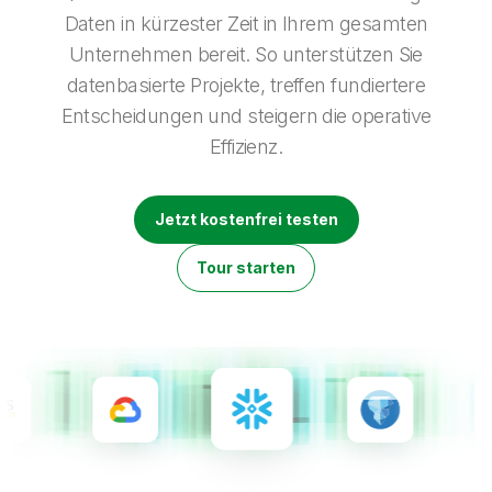
Onboarding
Qlik
Presse
Daten in kürzester Zeit in Ihrem gesamten
Produktdokumentation
Weltweite Niederlassungen
Unternehmen bereit. So unterstützen Sie
Talend
datenbasierte Projekte, treffen fundiertere
Entscheidungen und steigern die operative
Effizienz.
Jetzt kostenfrei testen
Tour starten