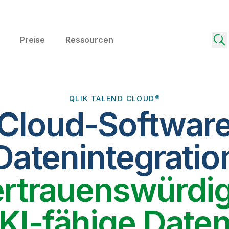
Preise
Ressourcen
QLIK TALEND CLOUD®
 Cloud-Software
Datenintegratio
ertrauenswürdig
KI-fähige Date